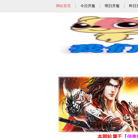
网站首页
今日开服
明日开服
昨日