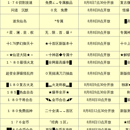
１·７６切割攻速
免费∠→专属极品
8月8日7点30分开放
复古
问道 沉默
０充 免费
8月8日8点开放
怪爆
迷失仙岛
*专属
8月8日8点开放
█
〃星．澜．皇．权
无．限．首．爆〃
8月8日8点开放
专属
╋1.76梦幻御天╋
★╋首区新版本╋
8月8日8点开放
╋※
＜★仙逆大陆★＞
＜╋神器◆专属╋
8月8日8点开放
★解
１丶８０最强火龙
█全网最高爆率█
8月8日8点开放
█
超变全屏吸怪乱炸
０茺搞满刀刀抽血
8月8日9点开放
新版
█１８０复古火龙
█▂火龙终极▂█
8月8日9点30分开放
独家
１８５█热血合击
★爆率全开★
8月8日9点30分开放
１·８０干将合击
◥◣金币合击◢◤
8月8日10点开放
█
１·８０免费战神
二十全满→→首区
8月8日12点30分开放
新版
１·７６金币
『经典·１区』
8月8日13点开放
★
██８０金币合击
首区█金币无充值
8月8日19点开放
复古