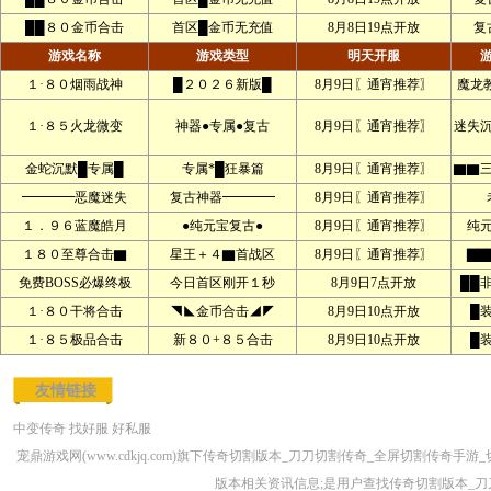
██８０金币合击
首区█金币无充值
8月8日19点开放
复古
游戏名称
游戏类型
明天开服
１·８０烟雨战神
█２０２６新版█
8月9日〖通宵推荐〗
魔龙
１·８５火龙微变
神器●专属●复古
8月9日〖通宵推荐〗
迷失
金蛇沉默█专属█
专属*█狂暴篇
8月9日〖通宵推荐〗
▇▇
━━━━恶魔迷失
复古神器━━━━
8月9日〖通宵推荐〗
１．９６蓝魔皓月
●纯元宝复古●
8月9日〖通宵推荐〗
纯
１８０至尊合击▇
星王＋４▇首战区
8月9日〖通宵推荐〗
▇▇
免费BOSS必爆终极
今日首区刚开１秒
8月9日7点开放
██
１·８０干将合击
◥◣金币合击◢◤
8月9日10点开放
█
１·８５极品合击
新８０+８５合击
8月9日10点开放
█
友情链接
中变传奇
找好服
好私服
宠鼎游戏网(www.cdkjq.com)旗下传奇切割版本_刀刀切割传奇_全屏切割
版本相关资讯信息;是用户查找传奇切割版本_刀