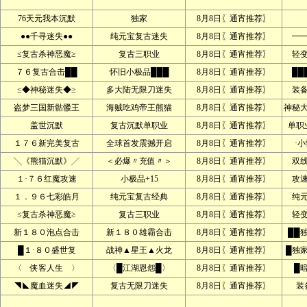
76天元我本沉默
独家
8月8日〖通宵推荐〗
●●千寻迷失●●
纯元宝复古迷失
8月8日〖通宵推荐〗
━
≤复古杀神恶魔≥
复古三职业
8月8日〖通宵推荐〗
轻
７６复古合击██
怀旧小极品███
8月8日〖通宵推荐〗
██
≤◆神秘迷失◆≥
多大陆无限刀迷失
8月8日〖通宵推荐〗
装
盗梦三国新骷髅王
海贼吃鸡帝王熊猫
8月8日〖通宵推荐〗
神秘
盖世沉默
复古沉默单职业
8月8日〖通宵推荐〗
单职
１７６新完美复古
全球首发震撼开启
8月8日〖通宵推荐〗
·
╲《熊猫沉默》╱
＜必爆〃充值〃＞
8月8日〖通宵推荐〗
双
１·７６红魔攻速
小极品+15
8月8日〖通宵推荐〗
攻
１．９６七彩皓月
纯元宝复古经典
8月8日〖通宵推荐〗
纯
≤复古杀神恶魔≥
复古三职业
8月8日〖通宵推荐〗
轻
新１８０泡点合击
新１８０雄霸合击
8月8日〖通宵推荐〗
██
█１·８０盛世复
战神▲星王▲火龙
8月8日〖通宵推荐〗
█独
〈 侠客人生 〉
〈█江湖恩怨█〉
8月8日〖通宵推荐〗
█
◥◣魔血迷失◢◤
复古无限刀迷失
8月8日〖通宵推荐〗
装