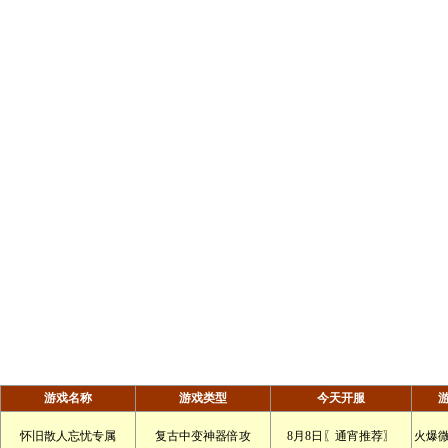
游戏名称
游戏类型
今天开服
怀旧散人忘忧专属
复古中变神器倍攻
8月8日〖通宵推荐〗
火爆