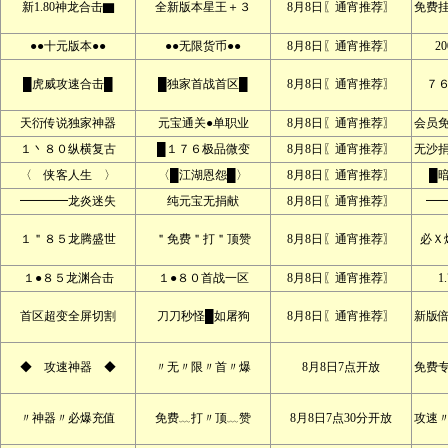
新1.80神龙合击▇
全新版本星王＋３
8月8日〖通宵推荐〗
免费
●●十元版本●●
●●无限货币●●
8月8日〖通宵推荐〗
2
█虎威攻速合击█
█独家首战首区█
8月8日〖通宵推荐〗
７
天衍传说独家神器
元宝通关●单职业
8月8日〖通宵推荐〗
会员
１丶８０纵横复古
█１７６极品微变
8月8日〖通宵推荐〗
无沙
〈 侠客人生 〉
〈█江湖恩怨█〉
8月8日〖通宵推荐〗
█
━━━━龙炎迷失
纯元宝无捐献
8月8日〖通宵推荐〗
━
１＂８５龙腾盛世
＂免费＂打＂顶赞
8月8日〖通宵推荐〗
必Ｘ
１●８５龙渊合击
１●８０首战一区
8月8日〖通宵推荐〗
1
首区超变全屏切割
刀刀秒怪█如屠狗
8月8日〖通宵推荐〗
新版
◆ 攻速神器 ◆
〃无〃限〃首〃爆
8月8日7点开放
免费
〃神器〃必爆充值
免费﹏打〃顶﹏赞
8月8日7点30分开放
攻速