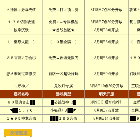
〃神器〃必爆充值
免费﹏打〃顶﹏赞
8月8日7点30分开放
攻速
１·７６切割攻速
免费∠→专属极品
8月8日7点30分开放
复古
彼岸沉默
★首战首区★
8月8日8点开放
〔 至尊火龍 〕
〔 ０氪全满 〕
8月8日8点开放
〔 
８５雷霆∠②合①
免费→攻速无限刀
8月8日8点开放
１８
您从未玩过新微变
新版一区超级好玩
8月8日9点开放
召唤
╲寻神╱
鬼吹灯专属
8月8日10点30分开放
三职
游戏名称
游戏类型
明天开服
８０经典合击██
█公益战神+2█
8月9日〖通宵推荐〗
金
◥██１．７６
小极品+３██◤
8月9日7点开放
全网
１★９５神龙合击
███１９５合击
8月9日14点开放
██
友情链接