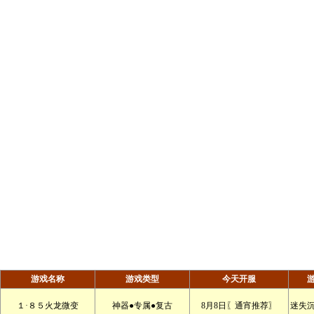
游戏名称
游戏类型
今天开服
１·８５火龙微变
神器●专属●复古
8月8日〖通宵推荐〗
迷失