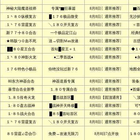
神秘大陆魔道祖师
专属*▇狂暴篇
8月8日〖通宵推荐〗
▇
１丶８０纵横复古
█１７６极品微变
8月8日〖通宵推荐〗
无沙
１丶７６雷霆复古
╲１８０开天复古
8月8日〖通宵推荐〗
＜首
新７７╋８０合击
一个极品定江山
8月8日〖通宵推荐〗
经典
★韩版つ０血不死
送→切割Ｍax攻速
8月8日〖通宵推荐〗
古
██８０星王合击
首站█星王＋１
8月8日〖通宵推荐〗
◆１
１丶８０神影火龙
●二季首战●
8月8日〖通宵推荐〗
●
１７６特色小极品
你绝没玩过新７６
8月8日〖通宵推荐〗
地图
80东方神器合击
神器道盾专属
8月8日〖通宵推荐〗
装备
暴雪合击全新季
１.８０专属合击
8月8日〖通宵推荐〗
●首爆
１.８５传奇火龙
█首战首区█
8月8日【固顶通宵】
╲
１·８０盘古战神
█战神开天终极█
8月8日〖通宵推荐〗
可
１·８５战火合击
█８５█首站首区
8月8日〖通宵推荐〗
８
１丶７６雷霆复古
╲１８０开天复古
8月8日〖通宵推荐〗
＜首
８５雷霆∠②合①
免费→攻速无限刀
8月8日7点开放
１８