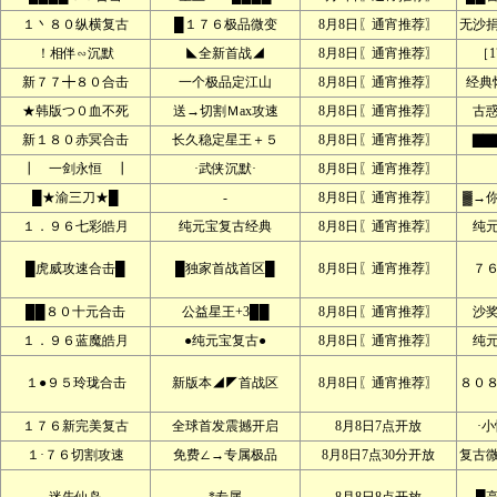
１丶８０纵横复古
█１７６极品微变
8月8日〖通宵推荐〗
无沙
！相伴∽沉默
◣全新首战◢
8月8日〖通宵推荐〗
［1
新７７╋８０合击
一个极品定江山
8月8日〖通宵推荐〗
经典
★韩版つ０血不死
送→切割Ｍax攻速
8月8日〖通宵推荐〗
古
新１８０赤冥合击
长久稳定星王＋５
8月8日〖通宵推荐〗
▇▇
┃ 一剑永恒 ┃
·武侠沉默·
8月8日〖通宵推荐〗
█★渝三刀★█
-
8月8日〖通宵推荐〗
▓→
１．９６七彩皓月
纯元宝复古经典
8月8日〖通宵推荐〗
纯
█虎威攻速合击█
█独家首战首区█
8月8日〖通宵推荐〗
７
██８０十元合击
公益星王+3██
8月8日〖通宵推荐〗
沙
１．９６蓝魔皓月
●纯元宝复古●
8月8日〖通宵推荐〗
纯
１●９５玲珑合击
新版本◢◤首战区
8月8日〖通宵推荐〗
８０
１７６新完美复古
全球首发震撼开启
8月8日7点开放
·
１·７６切割攻速
免费∠→专属极品
8月8日7点30分开放
复古