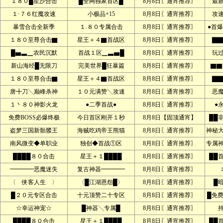
１８０█星沙合击
█全网独家首区█
8月8日〖通宵推荐〗
最
１·７６红魔攻速
小极品+15
8月8日〖通宵推荐〗
攻
暴雪合击全新季
１.８０专属合击
8月8日〖通宵推荐〗
●首爆
１８０至尊合击▇
星王＋４▇首战区
8月8日〖通宵推荐〗
▇▇
█▅▃▁农民沉默
首战１区▁▃▅█
8月8日〖通宵推荐〗
玩
新山海经█无限刀
完美世界█狂暴篇
8月8日〖通宵推荐〗
▇▇
１８０至尊合击▇
星王＋４▇首战区
8月8日〖通宵推荐〗
▇▇
唐╋刀╲巅峰杀神
１０元满赞╲攻速
8月8日〖通宵推荐〗
恶
１丶８０神影火龙
●二季首战●
8月8日〖通宵推荐〗
●
免费BOSS必爆终极
今日首区刚开１秒
8月8日【固顶通宵】
██
盗梦三国新骷髅王
海贼吃鸡帝王熊猫
8月8日〖通宵推荐〗
神秘
南风微变◆单职业
独创◆首战①区
8月8日〖通宵推荐〗
专属
████８０合击
星王＋１████
8月8日〖通宵推荐〗
██
━━━━恶魔迷失
复古神器━━━━
8月8日〖通宵推荐〗
〈 侠客人生 〉
〈█江湖恩怨█〉
8月8日〖通宵推荐〗
█
█２０元专区合击
十元顶赞二十专区
8月8日〖通宵推荐〗
█免
☆幸运神宠☆
█神器╲专属█
8月8日〖通宵推荐〗
████８０合击
星王＋１████
8月8日〖通宵推荐〗
██