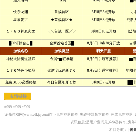
迷失仙岛
*专属
8月8日8点开放
█
快乐龙渊
首战首区
8月8日8点开放
小
星辰复古
★首战首区★
8月8日8点开放
纯散人
１丶８０神豪火龙
╲╲首战一区╱╱
8月8日10点开放
低消
█80轩辕合击█
全新首站首区█
8月8日10点30分开放
自
游戏名称
游戏类型
明天开服
神秘大陆魔道祖师
专属*▇狂暴篇
8月9日〖通宵推荐〗
▇
１７６特色小极品
你绝没玩过新７６
8月9日〖通宵推荐〗
地图
免费BOSS必爆终极
今日首区刚开１秒
8月9日7点开放
██
友情链接
sf999
sf999
sf999
宠鼎游戏网(www.cdkjq.com)旗下鬼斧神器传奇_鬼斧神器版本传奇_冰雪
资讯信息;是用户查找鬼斧神器传奇_鬼斧
栏目导航： |
传