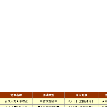
游戏名称
游戏类型
今天开服
百战火龙★单职业
〓首战首区〓
8月8日【固顶通宵】
★