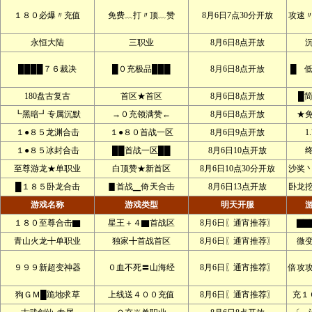
１８０必爆〃充值
免费﹏打〃顶﹏赞
8月6日7点30分开放
攻速
永恒大陆
三职业
8月6日8点开放
████７６裁决
█０充极品███
8月6日8点开放
█ 
180盘古复古
首区★首区
8月6日8点开放
█
┗黑暗┛专属沉默
→０充领满赞←
8月6日8点开放
★
１●８５龙渊合击
１●８０首战一区
8月6日9点开放
1
１●８５冰封合击
██首战一区██
8月6日10点开放
至尊游龙★单职业
白顶赞★新首区
8月6日10点30分开放
沙奖
█１８５卧龙合击
▊首战▁倚天合击
8月6日13点开放
卧龙
游戏名称
游戏类型
明天开服
１８０至尊合击▇
星王＋４▇首战区
8月6日〖通宵推荐〗
▇▇
青山火龙╋单职业
独家╋首战首区
8月6日〖通宵推荐〗
微
９９９新超变神器
０血不死〓山海经
8月6日〖通宵推荐〗
倍攻
狗ＧＭ█跪地求草
上线送４００充值
8月6日〖通宵推荐〗
充１