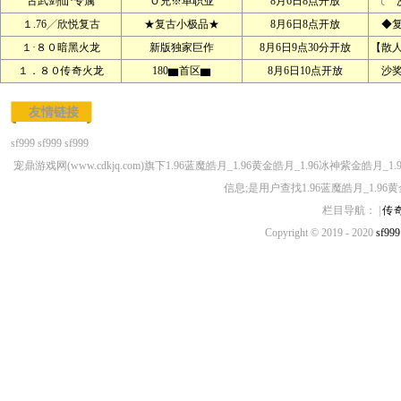
古武剑仙·专属
Ｏ充※单职业
8月6日8点开放
〔 
１.76╱欣悦复古
★复古小极品★
8月6日8点开放
◆
１·８０暗黑火龙
新版独家巨作
8月6日9点30分开放
【散
１．８０传奇火龙
180▆首区▆
8月6日10点开放
沙
友情链接
sf999
sf999
sf999
宠鼎游戏网(www.cdkjq.com)旗下1.96蓝魔皓月_1.96黄金皓月_1.96冰神紫金
信息;是用户查找1.96蓝魔皓月_1.96
栏目导航： |
传
Copyright © 2019 - 2020
sf999