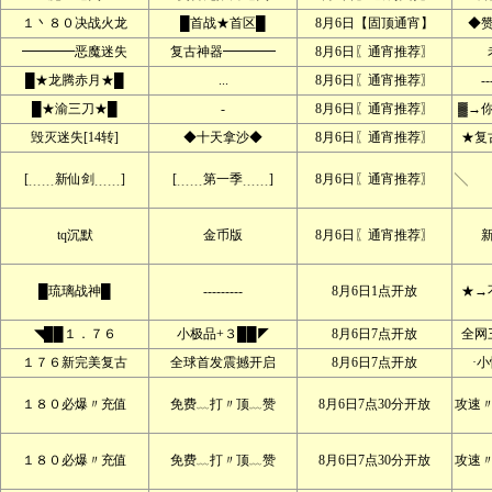
１丶８０决战火龙
█首战★首区█
8月6日【固顶通宵】
◆
━━━━恶魔迷失
复古神器━━━━
8月6日〖通宵推荐〗
█★龙腾赤月★█
...
8月6日〖通宵推荐〗
--
█★渝三刀★█
-
8月6日〖通宵推荐〗
▓→
毁灭迷失[14转]
◆十天拿沙◆
8月6日〖通宵推荐〗
★复
[﹍﹍新仙剑﹍﹍]
[﹍﹍第一季﹍﹍]
8月6日〖通宵推荐〗
╲ 
tq沉默
金币版
8月6日〖通宵推荐〗
█琉璃战神█
---------
8月6日1点开放
★→
◥██１．７６
小极品+３██◤
8月6日7点开放
全网
１７６新完美复古
全球首发震撼开启
8月6日7点开放
·
１８０必爆〃充值
免费﹏打〃顶﹏赞
8月6日7点30分开放
攻速
１８０必爆〃充值
免费﹏打〃顶﹏赞
8月6日7点30分开放
攻速