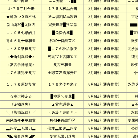
〈 星空传奇 〉
→→宠物宝宝██
8月6日〖通宵推荐〗
→→
１·７６赤月合击
１７６大极品合击
8月6日〖通宵推荐〗
★韩版つ０血不死
送→切割Ｍax攻速
8月6日〖通宵推荐〗
古
新山海经█无限刀
完美世界█狂暴篇
8月6日〖通宵推荐〗
▇▇
１．９６七彩皓月
█免费合成█
8月6日〖通宵推荐〗
█雷
青山火龙╋单职业
独家╋首战首区
8月6日〖通宵推荐〗
微
１丶８０纵横复古
█１７６极品微变
8月6日〖通宵推荐〗
无沙
≤◆仙剑沉默◆≥
纯元宝上古阵宝宝
8月6日〖通宵推荐〗
纯
≤复古杀神恶魔≥
复古三职业
8月6日〖通宵推荐〗
轻
１７６新完美复古
全球首发震撼开启
8月6日〖通宵推荐〗
·
１．７６原始复古
１７６老传奇来了
8月6日〖通宵推荐〗
双烈
☆幸运神宠☆
█神器╲专属█
8月6日〖通宵推荐〗
《宠物迷失》
▲零充通关▲
8月6日〖通宵推荐〗
▲
╲《熊猫沉默》╱
＜必爆〃充值〃＞
8月6日〖通宵推荐〗
双
南风微变◆单职业
独创◆首战①区
8月6日〖通宵推荐〗
专属
▃超变▃无限刀▃
倍攻▃加速▃超变
8月6日〖通宵推荐〗
公
◥◣魔血迷失◢◤
复古无限刀迷失
8月6日〖通宵推荐〗
装