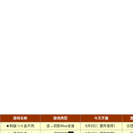
游戏名称
游戏类型
今天开服
★韩版つ０血不死
送→切割Ｍax攻速
8月6日〖通宵推荐〗
古