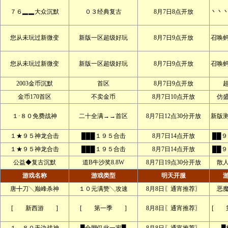
７６▂▂大众沉默
０３经典复古
8月7日8点开放
丶丶
您从未玩过新微变
新版一区超级好玩
8月7日9点开放
召唤
您从未玩过新微变
新版一区超级好玩
8月7日9点开放
召唤
2003金币沉默
首区
8月7日9点开放
金币170首区
不卖金币
8月7日10点开放
仿
１·８０免费战神
二十全满→→首区
8月7日12点30分开放
新版
１★９５神龙合击
███１９５合击
8月7日14点开放
██
１★９５神龙合击
███１９５合击
8月7日14点开放
██
公益◆复古沉默
道B牛沙奖8.8W
8月7日19点30分开放
散
游戏名称
游戏类型
明天开服
唐╋刀╲巅峰杀神
１０元满赞╲攻速
8月8日〖通宵推荐〗
恶
[ 新西游 ]
[ 第一季 ]
8月8日〖通宵推荐〗
[ 