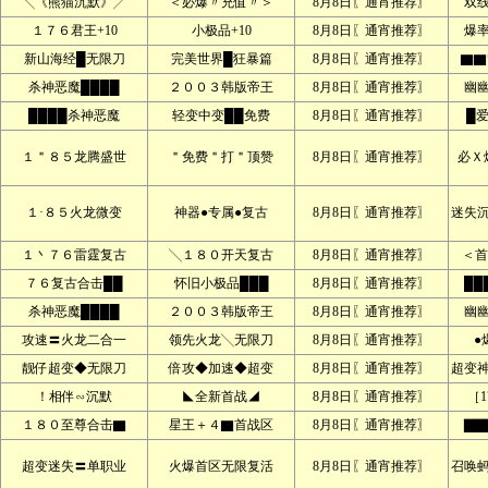
╲《熊猫沉默》╱
＜必爆〃充值〃＞
8月8日〖通宵推荐〗
双
１７６君王+10
小极品+10
8月8日〖通宵推荐〗
爆
新山海经█无限刀
完美世界█狂暴篇
8月8日〖通宵推荐〗
▇▇
杀神恶魔████
２００３韩版帝王
8月8日〖通宵推荐〗
幽
████杀神恶魔
轻变中变██免费
8月8日〖通宵推荐〗
█
１＂８５龙腾盛世
＂免费＂打＂顶赞
8月8日〖通宵推荐〗
必Ｘ
１·８５火龙微变
神器●专属●复古
8月8日〖通宵推荐〗
迷失
１丶７６雷霆复古
╲１８０开天复古
8月8日〖通宵推荐〗
＜首
７６复古合击██
怀旧小极品███
8月8日〖通宵推荐〗
██
杀神恶魔████
２００３韩版帝王
8月8日〖通宵推荐〗
幽
攻速〓火龙二合一
领先火龙╲无限刀
8月8日〖通宵推荐〗
●
靓仔超变◆无限刀
倍攻◆加速◆超变
8月8日〖通宵推荐〗
超变
！相伴∽沉默
◣全新首战◢
8月8日〖通宵推荐〗
［1
１８０至尊合击▇
星王＋４▇首战区
8月8日〖通宵推荐〗
▇▇
超变迷失〓单职业
火爆首区无限复活
8月8日〖通宵推荐〗
召唤