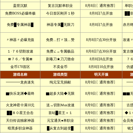
盖世沉默
复古沉默单职业
8月8日〖通宵推荐〗
单职
免费BOSS必爆终极
今日首区刚开１秒
8月8日7点开放
██
免费█专属神器█
神器专属█无限刀
8月8日7点开放
赤月
〃神器〃必爆充值
免费﹏打〃顶﹏赞
8月8日7点30分开放
攻速
１·７６切割攻速
免费∠→专属极品
8月8日7点30分开放
复古
〓７６╱专属〓
剧毒刀★刀刀致命
8月8日8点开放
７
金币170首区
不卖金币
8月8日10点开放
仿
游戏名称
游戏类型
明天开服
━━━━龙炎迷失
纯元宝无捐献
8月9日〖通宵推荐〗
━
▇快乐龙渊◆最终
▇超多大陆◆无限
8月9日〖通宵推荐〗
▇▇
火龙神君╋满10元
送→切割Ｍax攻速
8月9日〖通宵推荐〗
古
██８０星王合击
首站█星王＋１
8月9日〖通宵推荐〗
◆１
天衍传说独家神器
元宝通关●单职业
8月9日〖通宵推荐〗
会员
暗黑多职业神器
█从复古到超变█
8月9日〖通宵推荐〗
铭文