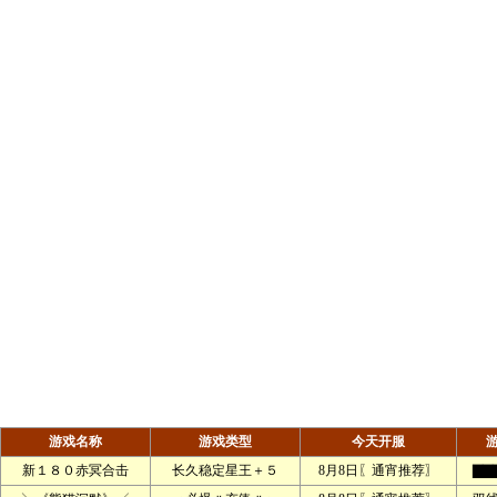
游戏名称
游戏类型
今天开服
新１８０赤冥合击
长久稳定星王＋５
8月8日〖通宵推荐〗
▇▇