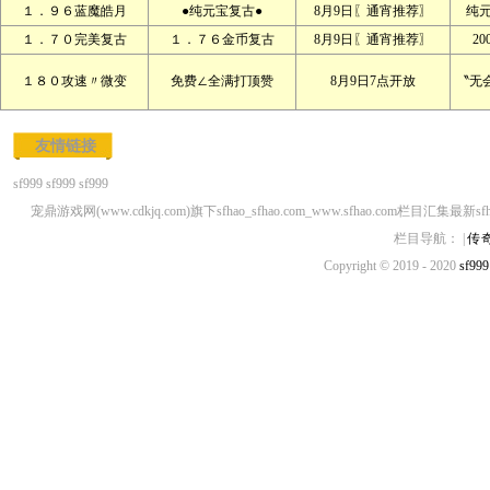
１．９６蓝魔皓月
●纯元宝复古●
8月9日〖通宵推荐〗
纯
１．７０完美复古
１．７６金币复古
8月9日〖通宵推荐〗
2
１８０攻速〃微变
免费∠全满打顶赞
8月9日7点开放
〝无
友情链接
sf999
sf999
sf999
宠鼎游戏网(www.cdkjq.com)旗下sfhao_sfhao.com_www.sfhao.com栏目汇集最新sf
栏目导航： |
传
Copyright © 2019 - 2020
sf999