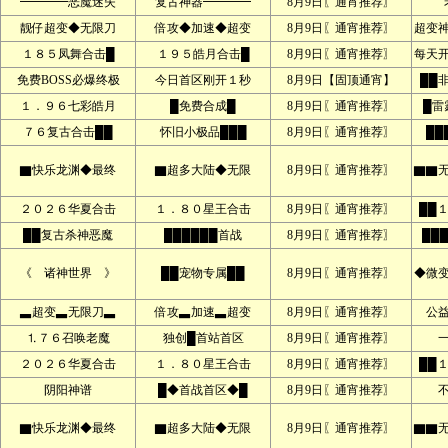
━━━━恶魔迷失
复古神器━━━━
8月9日〖通宵推荐〗
靓仔超变◆无限刀
倍攻◆加速◆超变
8月9日〖通宵推荐〗
超变
１８５凤舞合击█
１９５皓月合击█
8月9日〖通宵推荐〗
每天
免费BOSS必爆终极
今日首区刚开１秒
8月9日【固顶通宵】
██
１．９６七彩皓月
█免费合成█
8月9日〖通宵推荐〗
█雷
７６复古合击██
怀旧小极品███
8月9日〖通宵推荐〗
██
▇快乐龙渊◆最终
▇超多大陆◆无限
8月9日〖通宵推荐〗
▇▇
２０２６华夏合击
１．８０星王合击
8月9日〖通宵推荐〗
██
██复古杀神恶魔
██████首战
8月9日〖通宵推荐〗
██
《 诸神世界 》
██宠物专属██
8月9日〖通宵推荐〗
◆微
▃超变▃无限刀▃
倍攻▃加速▃超变
8月9日〖通宵推荐〗
公
⒈７６召唤老魔
独创█首站首区
8月9日〖通宵推荐〗
２０２６华夏合击
１．８０星王合击
8月9日〖通宵推荐〗
██
阴阳神谱
█◆首战首区◆█
8月9日〖通宵推荐〗
▇快乐龙渊◆最终
▇超多大陆◆无限
8月9日〖通宵推荐〗
▇▇