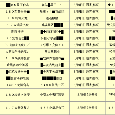
██８０星王合击
首站█星王＋１
8月9日〖通宵推荐〗
◆１
１８０至尊合击▇
星王＋４▇首战区
8月9日〖通宵推荐〗
▇▇
1．80乾坤火龙
道召麒麟
8月9日〖通宵推荐〗
█
１.７６武陵沉默
首战首区████
8月9日〖通宵推荐〗
无充
阴阳神谱
█◆首战首区◆█
8月9日〖通宵推荐〗
７６复古合击██
怀旧小极品███
8月9日〖通宵推荐〗
██
╲《熊猫沉默》╱
＜必爆〃充值〃＞
8月9日〖通宵推荐〗
双
≤复古杀神恶魔≥
复古三职业
8月9日〖通宵推荐〗
轻
１．８０战神复古
▆战神养老推荐▆
8月9日〖通宵推荐〗
云
暗黑多职业神器
█从复古到超变█
8月9日〖通宵推荐〗
铭文
█优游攻速合击█
█全天不关爆率█
8月9日〖通宵推荐〗
█
██复古杀神恶魔
██████首战
8月9日〖通宵推荐〗
██
１●８５龙渊合击
１●８０首战一区
8月9日〖通宵推荐〗
1
１８０攻速〃微变
免费∠全满打顶赞
8月9日7点开放
〝无
１．７６新版复古
１７６小极品金币
8月9日7点开放
１７