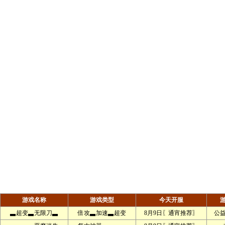
游戏名称
游戏类型
今天开服
▃超变▃无限刀▃
倍攻▃加速▃超变
8月9日〖通宵推荐〗
公