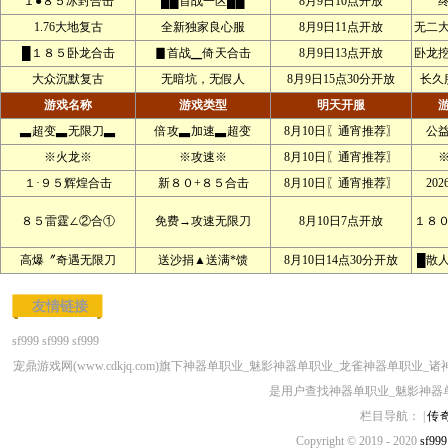
１●８５冰封合击
██首战一区██
8月9日10点开放
1.76大地复古
全新独家良心服
8月9日11点开放
无二
█１８５卧龙合击
▊首战▁倚天合击
8月9日13点开放
卧龙
大众沉默复古
无暗坑，无假人
8月9日15点30分开放
长久
游戏名称
游戏类型
明天开服
▃超变▃无限刀▃
倍攻▃加速▃超变
8月10日〖通宵推荐〗
公
※火龙※
※攻速※
8月10日〖通宵推荐〗
１·９５辉煌合击
新８０+８５合击
8月10日〖通宵推荐〗
20
８５雷霆∠②合①
免费→攻速无限刀
8月10日7点开放
１８
高爆〞奇遇无限刀
送沙捐▲送满*馈
8月10日14点30分开放
█散
友情链接
sf999
sf999
sf999
宠鼎游戏网(www.cdkjq.com)旗下神器单职业_魅影神器单职业_龙雀神器单
是用户查找神器单职业_魅影神器
栏目导航： |
传
Copyright © 2019 - 2020
sf999