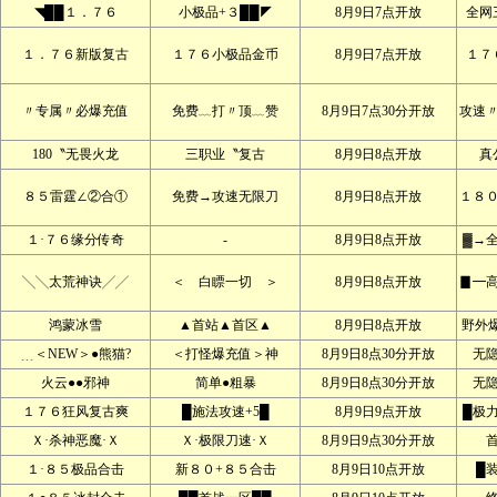
◥██１．７６
小极品+３██◤
8月9日7点开放
全网
１．７６新版复古
１７６小极品金币
8月9日7点开放
１７
〃专属〃必爆充值
免费﹏打〃顶﹏赞
8月9日7点30分开放
攻速
180〝无畏火龙
三职业〝复古
8月9日8点开放
真
８５雷霆∠②合①
免费→攻速无限刀
8月9日8点开放
１８
１·７６缘分传奇
-
8月9日8点开放
▓→
╲╲太荒神诀╱╱
＜ 白瞟一切 ＞
8月9日8点开放
▊━
鸿蒙冰雪
▲首站▲首区▲
8月9日8点开放
野外爆
﹍＜NEW＞●熊猫?
＜打怪爆充值＞神
8月9日8点30分开放
无
火云●●邪神
简单●粗暴
8月9日8点30分开放
无
１７６狂风复古爽
█施法攻速+5█
8月9日9点开放
█极
Ｘ·杀神恶魔·Ｘ
Ｘ·极限刀速·Ｘ
8月9日9点30分开放
１·８５极品合击
新８０+８５合击
8月9日10点开放
█