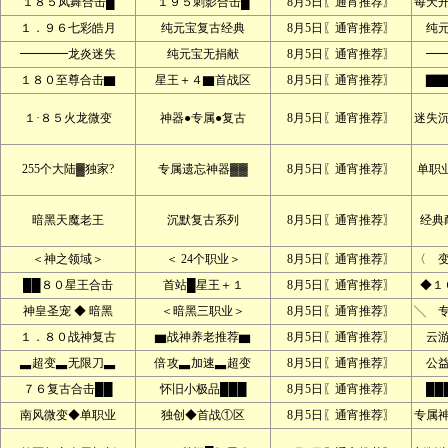
１８５凤舞合击█
１９５刺影合击█
8月5日〖通宵推荐〗
每天
１．９６七彩皓月
纯元宝复古经典
8月5日〖通宵推荐〗
纯
━━━━龙炎迷失
纯元宝无捐献
8月5日〖通宵推荐〗
━
１８０至尊合击▇
星王＋４▇首战区
8月5日〖通宵推荐〗
▇▇
１·８５火龙微变
神器●专属●复古
8月5日〖通宵推荐〗
迷失
255个大陆▓独家?
专属遗忘神器▓▓
8月5日〖通宵推荐〗
单职
暗黑天魔老王
沉默复古系列
8月5日〖通宵推荐〗
经典
＜神之领域＞
＜ 24个职业＞
8月5日〖通宵推荐〗
〈 
██８０星王合击
首站█星王＋１
8月5日〖通宵推荐〗
◆１
神皇圣宠 ◆ 暗黑
＜暗黑三职业＞
8月5日〖通宵推荐〗
╲ 
１．８０战神复古
▆战神养老推荐▆
8月5日〖通宵推荐〗
云
▃超变▃无限刀▃
倍攻▃加速▃超变
8月5日〖通宵推荐〗
公
７６复古合击██
怀旧小极品███
8月5日〖通宵推荐〗
██
南风微变◆单职业
独创◆首战①区
8月5日〖通宵推荐〗
专属