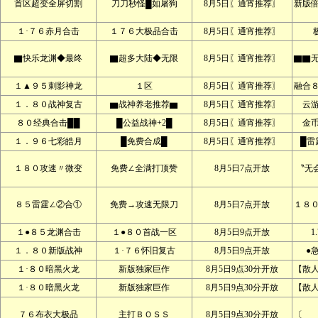
首区超变全屏切割
刀刀秒怪█如屠狗
8月5日〖通宵推荐〗
新版
１·７６赤月合击
１７６大极品合击
8月5日〖通宵推荐〗
▇快乐龙渊◆最终
▇超多大陆◆无限
8月5日〖通宵推荐〗
▇▇
１▲９５刺影神龙
１区
8月5日〖通宵推荐〗
融合
１．８０战神复古
▆战神养老推荐▆
8月5日〖通宵推荐〗
云
８０经典合击██
█公益战神+2█
8月5日〖通宵推荐〗
金
１．９６七彩皓月
█免费合成█
8月5日〖通宵推荐〗
█雷
１８０攻速〃微变
免费∠全满打顶赞
8月5日7点开放
〝无
８５雷霆∠②合①
免费→攻速无限刀
8月5日7点开放
１８
１●８５龙渊合击
１●８０首战一区
8月5日9点开放
1
１．８０新版战神
１·７６怀旧复古
8月5日9点开放
●
１·８０暗黑火龙
新版独家巨作
8月5日9点30分开放
【散
１·８０暗黑火龙
新版独家巨作
8月5日9点30分开放
【散
７６布衣大极品
主打ＢＯＳＳ
8月5日9点30分开放
〔 