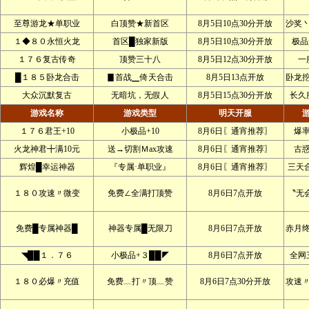
至尊游龙★单职业
白顶赞★新首区
8月5日10点30分开放
沙奖
１◆８０永恒火龙
首区█独家新版
8月5日10点30分开放
极品
１７６复古传奇
顶赞三十八
8月5日12点30分开放
一
█１８５卧龙合击
▊首战▁倚天合击
8月5日13点开放
卧龙
大众沉默复古
无暗坑，无假人
8月5日15点30分开放
长久
游戏名称
游戏类型
明天开服
１７６君王+10
小极品+10
8月6日〖通宵推荐〗
爆
火龙神君╋满10元
送→切割Ｍax攻速
8月6日〖通宵推荐〗
古
辉煌█幸运神器
『专属·单职业』
8月6日〖通宵推荐〗
三天
１８０攻速〃微变
免费∠全满打顶赞
8月6日7点开放
〝无
免费█专属神器█
神器专属█无限刀
8月6日7点开放
赤月
◥██１．７６
小极品+３██◤
8月6日7点开放
全网
１８０必爆〃充值
免费﹏打〃顶﹏赞
8月6日7点30分开放
攻速