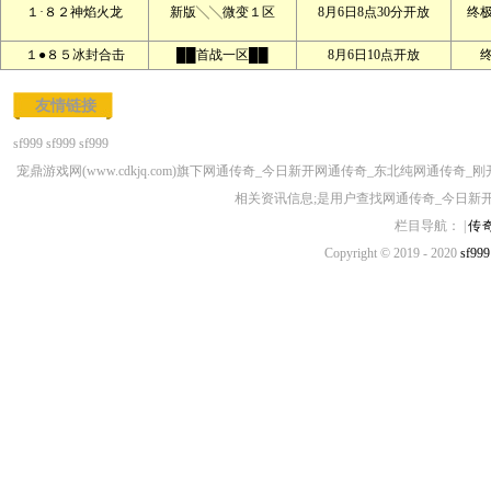
１·８２神焰火龙
新版╲╲微变１区
8月6日8点30分开放
终
１●８５冰封合击
██首战一区██
8月6日10点开放
友情链接
sf999
sf999
sf999
宠鼎游戏网(www.cdkjq.com)旗下网通传奇_今日新开网通传奇_东北纯网
相关资讯信息;是用户查找网通传奇_今日新
栏目导航： |
传
Copyright © 2019 - 2020
sf999