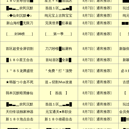
１８０至尊合击▇
星王＋４▇首战区
8月7日〖通宵推荐〗
▇▇
█▅▃▁农民沉默
首战１区▁▃▅█
8月7日〖通宵推荐〗
玩
≤◆仙剑沉默◆≥
纯元宝上古阵宝宝
8月7日〖通宵推荐〗
纯
新山海经█无限刀
完美世界█狂暴篇
8月7日〖通宵推荐〗
▇▇
[﹍﹍封神榜﹍﹍]
[﹍﹍第一季﹍﹍]
8月7日〖通宵推荐〗
[ 
首区超变全屏切割
刀刀秒怪█如屠狗
8月7日〖通宵推荐〗
新版
█１８０星王合击
首站首区█全新█
8月7日〖通宵推荐〗
新
１＂８５龙腾盛世
＂免费＂打＂顶赞
8月7日〖通宵推荐〗
必Ｘ
★韩版つ０血不死
送→切割Ｍax攻速
8月7日〖通宵推荐〗
古
我本沉默暗黑修仙
【 首战 】
8月7日〖通宵推荐〗
【
█▅▃▁农民沉默
首战１区▁▃▅█
8月7日〖通宵推荐〗
玩
天衍传说独家神器
元宝通关●单职业
8月7日〖通宵推荐〗
会员
新１８０泡点合击
新１８０雄霸合击
8月7日〖通宵推荐〗
██