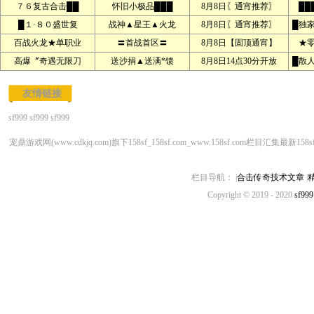
７６复古合击██
怀旧小极品███
8月8日〖通宵推荐〗
██
█１·８０盛世复
战神▲星王▲火龙
8月8日〖通宵推荐〗
█独
百战火龙★单职业
〓首战首区〓
8月8日【固顶通宵】
★
高爆〞奇遇无限刀
送沙捐▲送满*馈
8月8日14点30分开放
█散
友情链接
sf999
sf999
sf999
宠鼎游戏网(www.cdkjq.com)旗下158sf_158sf.com_www.158sf.com栏目汇集最新158
栏目导航： |
合击传奇技术文章
|
精
Copyright © 2019 - 2020
sf999