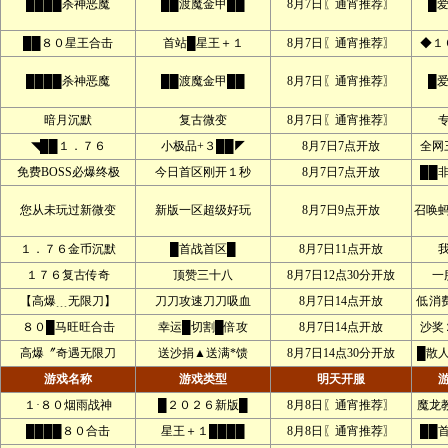
████杀神恶魔
██渡魔金甲██
8月7日〖通宵推荐〗
█
██８０星王合击
首站█星王＋１
8月7日〖通宵推荐〗
◆１
████杀神恶魔
██渡魔金甲██
8月7日〖通宵推荐〗
█
暗月沉默
复古微变
8月7日〖通宵推荐〗
◥██１．７６
小极品+３██◤
8月7日7点开放
全网
免费BOSS必爆终极
今日首区刚开１秒
8月7日7点开放
██
您从未玩过新微变
新版一区超级好玩
8月7日9点开放
召唤
１．７６金币沉默
█首战首区█
8月7日11点开放
１７６复古传奇
顶赞三十八
8月7日12点30分开放
一
【高爆﹍无限刀】
刀刀攻速刀刀吸血
8月7日14点开放
低消
８０█马旺旺合击
幸运█切割█倍攻
8月7日14点开放
沙奖
高爆〞奇遇无限刀
送沙捐▲送满*馈
8月7日14点30分开放
█散
游戏名称
游戏类型
明天开服
１·８０烟雨战神
█２０２６新版█
8月8日〖通宵推荐〗
魔龙
████８０合击
星王＋１████
8月8日〖通宵推荐〗
██