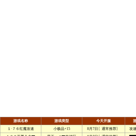
游戏名称
游戏类型
今天开服
１·７６红魔攻速
小极品+15
8月7日〖通宵推荐〗
攻