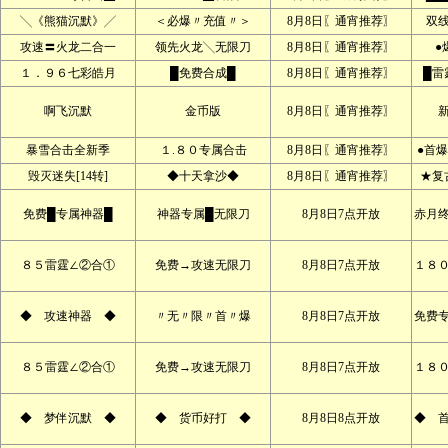
╲《熊猫沉默》╱
＜必爆〃充值〃＞
8月8日〖通宵推荐〗
双
攻速〓火龙二合一
领先火龙╲无限刀
8月8日〖通宵推荐〗
●
１．９６七彩皓月
█免费合成█
8月8日〖通宵推荐〗
█雷
啊飞沉默
金币版
8月8日〖通宵推荐〗
暴雪合击全新季
１.８０专属合击
8月8日〖通宵推荐〗
●首爆
毁灭迷失[14转]
◆十天拿沙◆
8月8日〖通宵推荐〗
★复
免费█专属神器█
神器专属█无限刀
8月8日7点开放
赤月
８５雷霆∠②合①
免费→攻速无限刀
8月8日7点开放
１８
◆ 攻速神器 ◆
〃无〃限〃首〃爆
8月8日7点开放
免费
８５雷霆∠②合①
免费→攻速无限刀
8月8日7点开放
１８
◆ 梦伴沉默 ◆
◆ 货币好打 ◆
8月8日8点开放
◆ 