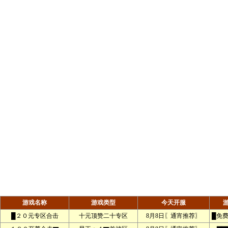
游戏名称
游戏类型
今天开服
█２０元专区合击
十元顶赞二十专区
8月8日〖通宵推荐〗
█免