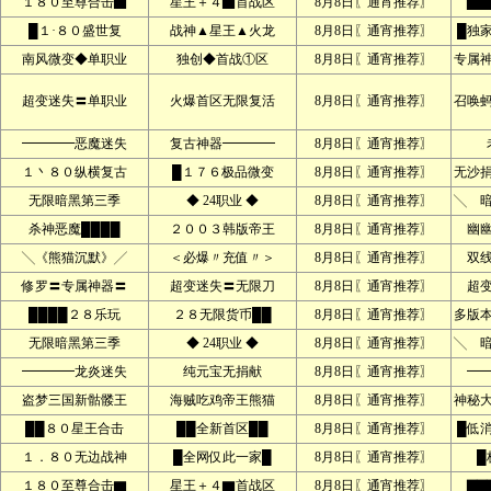
１８０至尊合击▇
星王＋４▇首战区
8月8日〖通宵推荐〗
▇▇
█１·８０盛世复
战神▲星王▲火龙
8月8日〖通宵推荐〗
█独
南风微变◆单职业
独创◆首战①区
8月8日〖通宵推荐〗
专属
超变迷失〓单职业
火爆首区无限复活
8月8日〖通宵推荐〗
召唤
━━━━恶魔迷失
复古神器━━━━
8月8日〖通宵推荐〗
１丶８０纵横复古
█１７６极品微变
8月8日〖通宵推荐〗
无沙
无限暗黑第三季
◆ 24职业 ◆
8月8日〖通宵推荐〗
╲ 
杀神恶魔████
２００３韩版帝王
8月8日〖通宵推荐〗
幽
╲《熊猫沉默》╱
＜必爆〃充值〃＞
8月8日〖通宵推荐〗
双
修罗〓专属神器〓
超变迷失〓无限刀
8月8日〖通宵推荐〗
超
████２８乐玩
２８无限货币██
8月8日〖通宵推荐〗
多版本
无限暗黑第三季
◆ 24职业 ◆
8月8日〖通宵推荐〗
╲ 
━━━━龙炎迷失
纯元宝无捐献
8月8日〖通宵推荐〗
━
盗梦三国新骷髅王
海贼吃鸡帝王熊猫
8月8日〖通宵推荐〗
神秘
██８０星王合击
██全新首区██
8月8日〖通宵推荐〗
█低
１．８０无边战神
█全网仅此一家█
8月8日〖通宵推荐〗
█
１８０至尊合击▇
星王＋４▇首战区
8月8日〖通宵推荐〗
▇▇