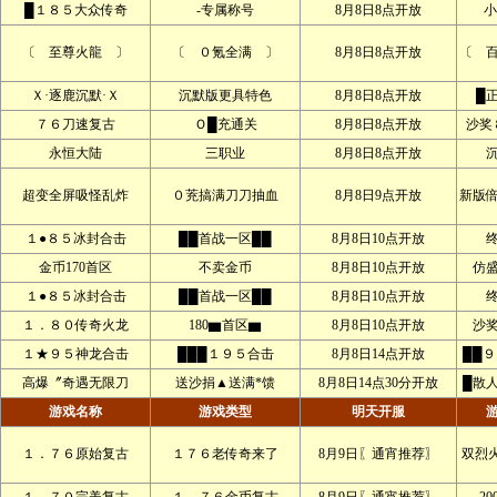
█１８５大众传奇
-专属称号
8月8日8点开放
小
〔 至尊火龍 〕
〔 ０氪全满 〕
8月8日8点开放
〔 
Ｘ·逐鹿沉默·Ｘ
沉默版更具特色
8月8日8点开放
█
７６刀速复古
Ｏ█充通关
8月8日8点开放
沙奖
永恒大陆
三职业
8月8日8点开放
超变全屏吸怪乱炸
０茺搞满刀刀抽血
8月8日9点开放
新版
１●８５冰封合击
██首战一区██
8月8日10点开放
金币170首区
不卖金币
8月8日10点开放
仿
１●８５冰封合击
██首战一区██
8月8日10点开放
１．８０传奇火龙
180▆首区▆
8月8日10点开放
沙
１★９５神龙合击
███１９５合击
8月8日14点开放
██
高爆〞奇遇无限刀
送沙捐▲送满*馈
8月8日14点30分开放
█散
游戏名称
游戏类型
明天开服
１．７６原始复古
１７６老传奇来了
8月9日〖通宵推荐〗
双烈