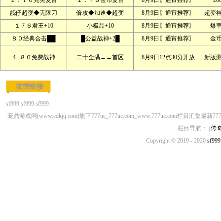
１．７０完美复古
１．７６金币复古
8月9日〖通宵推荐〗
2
靓仔超变◆无限刀
倍攻◆加速◆超变
8月9日〖通宵推荐〗
超变
１７６君王+10
小极品+10
8月9日〖通宵推荐〗
爆
８０经典合击██
█公益战神+2█
8月9日〖通宵推荐〗
金
１·８０免费战神
二十全满→→首区
8月9日12点30分开放
新版
友情链接
sf999
sf999
sf999
宠鼎游戏网(www.cdkjq.com)旗下777uc_777uc.com_www.777uc.com栏目汇集最新77
栏目导航： |
传
Copyright © 2019 - 2020
sf999