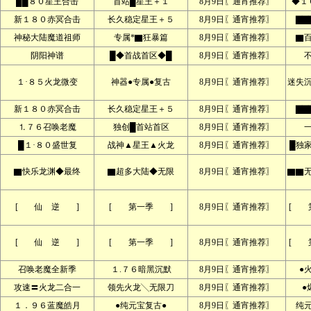
██８０星王合击
首站█星王＋１
8月9日〖通宵推荐〗
◆１
新１８０赤冥合击
长久稳定星王＋５
8月9日〖通宵推荐〗
▇▇
神秘大陆魔道祖师
专属*▇狂暴篇
8月9日〖通宵推荐〗
▇
阴阳神谱
█◆首战首区◆█
8月9日〖通宵推荐〗
１·８５火龙微变
神器●专属●复古
8月9日〖通宵推荐〗
迷失
新１８０赤冥合击
长久稳定星王＋５
8月9日〖通宵推荐〗
▇▇
⒈７６召唤老魔
独创█首站首区
8月9日〖通宵推荐〗
█１·８０盛世复
战神▲星王▲火龙
8月9日〖通宵推荐〗
█独
▇快乐龙渊◆最终
▇超多大陆◆无限
8月9日〖通宵推荐〗
▇▇
[ 仙 逆 ]
[ 第一季 ]
8月9日〖通宵推荐〗
[ 
[ 仙 逆 ]
[ 第一季 ]
8月9日〖通宵推荐〗
[ 
召唤老魔全新季
１.７６暗黑沉默
8月9日〖通宵推荐〗
●
攻速〓火龙二合一
领先火龙╲无限刀
8月9日〖通宵推荐〗
●
１．９６蓝魔皓月
●纯元宝复古●
8月9日〖通宵推荐〗
纯