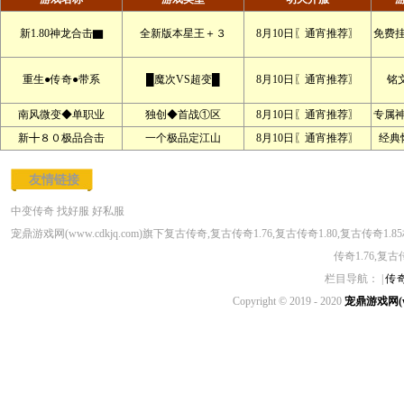
新1.80神龙合击▇
全新版本星王＋３
8月10日〖通宵推荐〗
免费
重生●传奇●带系
█魔次VS超变█
8月10日〖通宵推荐〗
铭文
南风微变◆单职业
独创◆首战①区
8月10日〖通宵推荐〗
专属
新╋８０极品合击
一个极品定江山
8月10日〖通宵推荐〗
经典
友情链接
中变传奇
找好服
好私服
宠鼎游戏网(www.cdkjq.com)旗下复古传奇,复古传奇1.76,复古传奇1.80,复古传
传奇1.76,复古
栏目导航： |
传
Copyright © 2019 - 2020
宠鼎游戏网(ww