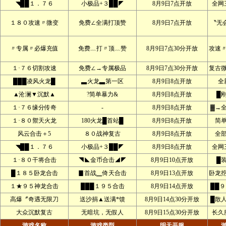
◥██１．７６
小极品+３██◤
8月9日7点开放
全网
１８０攻速〃微变
免费∠全满打顶赞
8月9日7点开放
〝无
〃专属〃必爆充值
免费﹏打〃顶﹏赞
8月9日7点30分开放
攻速
１·７６切割攻速
免费∠→专属极品
8月9日7点30分开放
复古
███凌风火龙█
▃火龙▃第一区
8月9日8点开放
全
▲沧澜▼沉默▲
?简单暴力&
8月9日8点开放
█
１·７６缘分传奇
-
8月9日8点开放
▓→
１·８０禦天火龙
180火龙█首站█
8月9日8点开放
简
风云合击＋5
８０战神复古
8月9日8点开放
全
◥██１．７６
小极品+３██◤
8月9日8点开放
全网
１·８０干将合击
◥◣金币合击◢◤
8月9日10点开放
█
█１８５卧龙合击
▊首战▁倚天合击
8月9日13点开放
卧龙
１★９５神龙合击
███１９５合击
8月9日14点开放
██
高爆〞奇遇无限刀
送沙捐▲送满*馈
8月9日14点30分开放
█散
大众沉默复古
无暗坑，无假人
8月9日15点30分开放
长久
游戏名称
游戏类型
明天开服