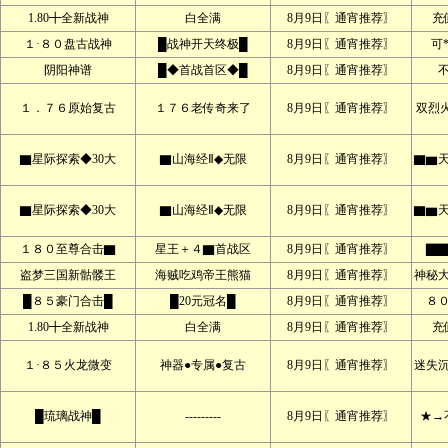
1.80╋全新战神
白全满
8月9日〖通宵推荐〗
充
１·８０盘古战神
█战神开天终极█
8月9日〖通宵推荐〗
可
阴阳神谱
█◆首战首区◆█
8月9日〖通宵推荐〗
１．７６原始复古
１７６老传奇来了
8月9日〖通宵推荐〗
双烈
▇星际探索◆30大
▇山海经Ⅱ◆无限
8月9日〖通宵推荐〗
▇▆
▇星际探索◆30大
▇山海经Ⅱ◆无限
8月9日〖通宵推荐〗
▇▆
１８０至尊合击▇
星王＋４▇首战区
8月9日〖通宵推荐〗
▇▇
盗梦三国新骷髅王
海贼吃鸡帝王熊猫
8月9日〖通宵推荐〗
神秘
█８５豪门合击█
█20元冠名█
8月9日〖通宵推荐〗
８
1.80╋全新战神
白全满
8月9日〖通宵推荐〗
充
１·８５火龙微变
神器●专属●复古
8月9日〖通宵推荐〗
迷失
█琉璃战神█
---------
8月9日〖通宵推荐〗
★→