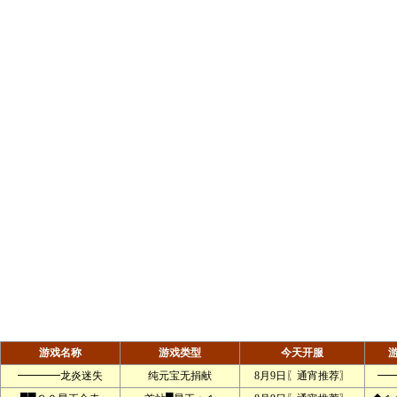
游戏名称
游戏类型
今天开服
━━━━龙炎迷失
纯元宝无捐献
8月9日〖通宵推荐〗
━