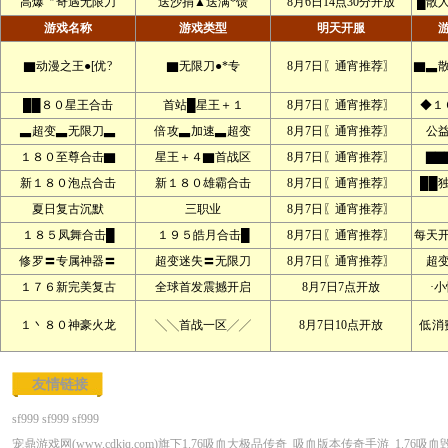
高爆〞奇遇无限刀
送沙捐▲送满*馈
8月6日14点30分开放
█散
游戏名称
游戏类型
明天开服
▇动漫之王●[优?
▇无限刀●*专
8月7日〖通宵推荐〗
▇▃
██８０星王合击
首站█星王＋１
8月7日〖通宵推荐〗
◆１
▃超变▃无限刀▃
倍攻▃加速▃超变
8月7日〖通宵推荐〗
公
１８０至尊合击▇
星王＋４▇首战区
8月7日〖通宵推荐〗
▇▇
新１８０泡点合击
新１８０雄霸合击
8月7日〖通宵推荐〗
██
夏日复古沉默
三职业
8月7日〖通宵推荐〗
１８５凤舞合击█
１９５皓月合击█
8月7日〖通宵推荐〗
每天
修罗〓专属神器〓
超变迷失〓无限刀
8月7日〖通宵推荐〗
超
１７６新完美复古
全球首发震撼开启
8月7日7点开放
·
１丶８０神豪火龙
╲╲首战一区╱╱
8月7日10点开放
低消
友情链接
sf999
sf999
sf999
宠鼎游戏网(www.cdkjq.com)旗下1.76吸血大极品传奇_吸血版本传奇手游_1.76