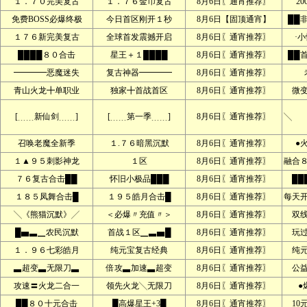
１．７０完美复古
１．７６金币复古
8月6日〖通宵推荐〗
2
免费BOSS必爆终极
今日首区刚开１秒
8月6日【固顶通宵】
██
１７６新完美复古
全球首发震撼开启
8月6日〖通宵推荐〗
·
████８０合击
星王＋１████
8月6日〖通宵推荐〗
██
━━━━恶魔迷失
复古神器━━━━
8月6日〖通宵推荐〗
青山火龙╋单职业
独家╋首战首区
8月6日〖通宵推荐〗
微
[﹍﹍新仙剑﹍﹍]
[﹍﹍第一季﹍﹍]
8月6日〖通宵推荐〗
╲ 
召唤老魔全新季
１.７６暗黑沉默
8月6日〖通宵推荐〗
●
１▲９５刺影神龙
１区
8月6日〖通宵推荐〗
融合
７６复古合击██
怀旧小极品███
8月6日〖通宵推荐〗
██
１８５凤舞合击█
１９５皓月合击█
8月6日〖通宵推荐〗
每天
╲《熊猫沉默》╱
＜必爆〃充值〃＞
8月6日〖通宵推荐〗
双
█▅▃▁农民沉默
首战１区▁▃▅█
8月6日〖通宵推荐〗
玩
１．９６七彩皓月
纯元宝复古经典
8月6日〖通宵推荐〗
纯
▃超变▃无限刀▃
倍攻▃加速▃超变
8月6日〖通宵推荐〗
公
攻速〓火龙二合一
领先火龙╲无限刀
8月6日〖通宵推荐〗
●
██８０十元合击
█高爆星王+3█
8月6日〖通宵推荐〗
10