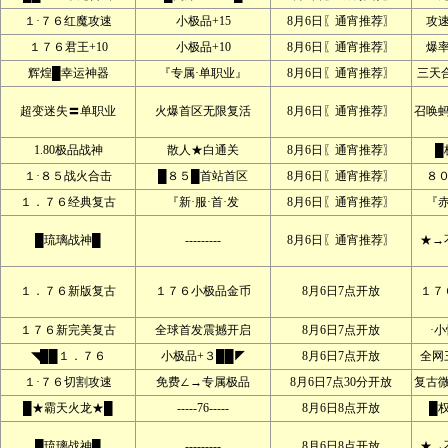
１·７６红魔攻速
小极品+15
8月6日〖通宵推荐〗
攻
１７６君王+10
小极品+10
8月6日〖通宵推荐〗
爆
辉煌█幸运神器
『专属·单职业』
8月6日〖通宵推荐〗
三天
超变迷失〓单职业
火爆首区无限复活
8月6日〖通宵推荐〗
召唤
1.80极品战神
散人★白通关
8月6日〖通宵推荐〗
█
１·８５战火合击
█８５█首站首区
8月6日〖通宵推荐〗
８
１．７６经典复古
『新·服·首·发
8月6日〖通宵推荐〗
『赤
█琉璃战神█
---------
8月6日〖通宵推荐〗
★→
１．７６新版复古
１７６小极品金币
8月6日7点开放
１７
１７６新完美复古
全球首发震撼开启
8月6日7点开放
·
◥██１．７６
小极品+３██◤
8月6日7点开放
全网
１·７６切割攻速
免费∠→专属极品
8月6日7点30分开放
复古
█★霸天火龙★█
-----76-----
8月6日8点开放
█
█琉璃战神█
---------
8月6日8点开放
★→