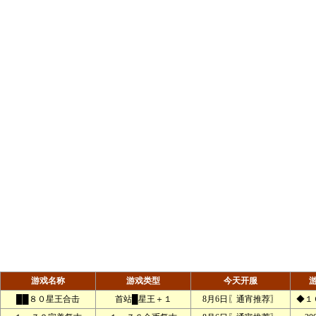
游戏名称
游戏类型
今天开服
██８０星王合击
首站█星王＋１
8月6日〖通宵推荐〗
◆１