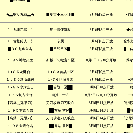
★▃财动九霄▃★
▊复古◆三职业▊
8月6日8点开放
●首
〔﹍九州沉默﹍〕
复古情怀沉默
8月6日8点开放
◆
《 古族传人 》
专属
8月6日8点开放
首爆
█８０九幽合击
█首战首区█
8月6日8点开放
█ 
１·８２神焰火龙
新版╲╲微变１区
8月6日8点30分开放
终
１●８５龙渊合击
１●８０首战一区
8月6日9点开放
1
１．８０新版战神
１·７６怀旧复古
8月6日9点开放
●
１●８５冰封合击
██首战一区██
8月6日10点开放
１７６复古传奇
顶赞三十八
8月6日12点30分开放
一
【高爆﹍无限刀】
刀刀攻速刀刀吸血
8月6日14点开放
低消
１·９５雷霆合击
██首站·首区█
8月6日14点开放
█
【高爆﹍无限刀】
刀刀攻速刀刀吸血
8月6日14点开放
低消
１·９５雷霆合击
██首站·首区█
8月6日14点开放
█