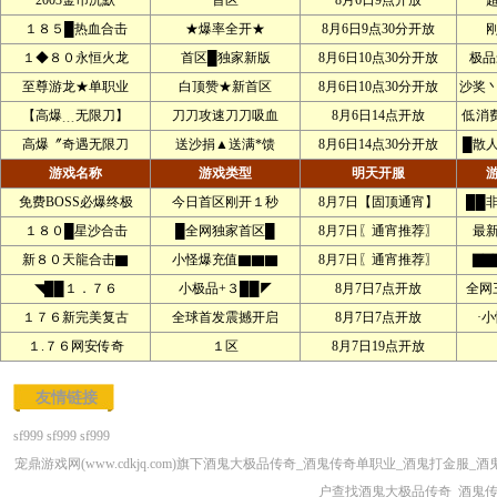
2003金币沉默
首区
8月6日9点开放
１８５█热血合击
★爆率全开★
8月6日9点30分开放
１◆８０永恒火龙
首区█独家新版
8月6日10点30分开放
极品
至尊游龙★单职业
白顶赞★新首区
8月6日10点30分开放
沙奖
【高爆﹍无限刀】
刀刀攻速刀刀吸血
8月6日14点开放
低消
高爆〞奇遇无限刀
送沙捐▲送满*馈
8月6日14点30分开放
█散
游戏名称
游戏类型
明天开服
免费BOSS必爆终极
今日首区刚开１秒
8月7日【固顶通宵】
██
１８０█星沙合击
█全网独家首区█
8月7日〖通宵推荐〗
最
新８０天龍合击▇
小怪爆充值▇▇▇
8月7日〖通宵推荐〗
▇▇
◥██１．７６
小极品+３██◤
8月7日7点开放
全网
１７６新完美复古
全球首发震撼开启
8月7日7点开放
·
１.７６网安传奇
１区
8月7日19点开放
友情链接
sf999
sf999
sf999
宠鼎游戏网(www.cdkjq.com)旗下酒鬼大极品传奇_酒鬼传奇单职业_酒鬼打
户查找酒鬼大极品传奇_酒鬼传