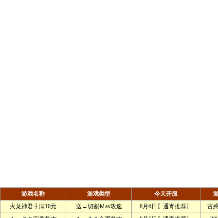
游戏名称
游戏类型
今天开服
火龙神君╋满10元
送→切割Ｍax攻速
8月6日〖通宵推荐〗
古