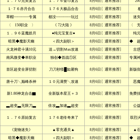
１．７０完美复古
１．７６金币复古
8月6日〖通宵推荐〗
2
１·７６赤月合击
１７６大极品合击
8月6日〖通宵推荐〗
草帽┉┉┉┉专属
都没┉┉┉┉玩过
8月6日〖通宵推荐〗
迷
〈 150职业 〉
《 72大陆 》
8月6日〖通宵推荐〗
〈 
１．９６蓝魔皓月
●纯元宝复古●
8月6日〖通宵推荐〗
纯
暗黑◆魔影天幽
＜四大副职＞
8月6日〖通宵推荐〗
◆ 
火龙神君╋满10元
送→切割Ｍax攻速
8月6日〖通宵推荐〗
古
南风微变◆单职业
独创◆首战①区
8月6日〖通宵推荐〗
专属
首区超变全屏切割
刀刀秒怪█如屠狗
8月6日〖通宵推荐〗
新版
唐╋刀╲巅峰杀神
１０元满赞╲攻速
8月6日〖通宵推荐〗
恶
新1.80神龙合击▇
全新版本星王＋３
8月6日〖通宵推荐〗
免费
▃超变▃无限刀▃
倍攻▃加速▃超变
8月6日〖通宵推荐〗
公
１．７６原始复古
１７６老传奇来了
8月6日〖通宵推荐〗
双烈
《宠物迷失》
▲零充通关▲
8月6日〖通宵推荐〗
▲
暗黑◆魔影天幽
＜四大副职＞
8月6日〖通宵推荐〗
◆ 