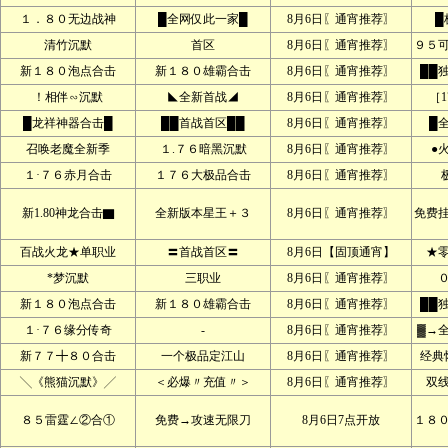
１．８０无边战神
█全网仅此一家█
8月6日〖通宵推荐〗
█
清竹沉默
首区
8月6日〖通宵推荐〗
９５
新１８０泡点合击
新１８０雄霸合击
8月6日〖通宵推荐〗
██
！相伴∽沉默
◣全新首战◢
8月6日〖通宵推荐〗
［1
█龙祥神器合击█
██首战首区██
8月6日〖通宵推荐〗
█
召唤老魔全新季
１.７６暗黑沉默
8月6日〖通宵推荐〗
●
１·７６赤月合击
１７６大极品合击
8月6日〖通宵推荐〗
新1.80神龙合击▇
全新版本星王＋３
8月6日〖通宵推荐〗
免费
百战火龙★单职业
〓首战首区〓
8月6日【固顶通宵】
★
*梦沉默
三职业
8月6日〖通宵推荐〗
新１８０泡点合击
新１８０雄霸合击
8月6日〖通宵推荐〗
██
１·７６缘分传奇
-
8月6日〖通宵推荐〗
▓→
新７７╋８０合击
一个极品定江山
8月6日〖通宵推荐〗
经典
╲《熊猫沉默》╱
＜必爆〃充值〃＞
8月6日〖通宵推荐〗
双
８５雷霆∠②合①
免费→攻速无限刀
8月6日7点开放
１８