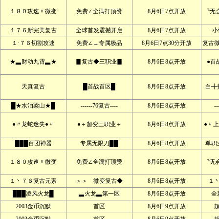
１８０攻速〃微变
免费∠全满打顶赞
8月6日7点开放
〝无
１７６新完美复古
全球首发震撼开启
8月6日7点开放
·
１·７６切割攻速
免费∠→专属极品
8月6日7点30分开放
复古
★▃财动九霄▃★
▊复古◆三职业▊
8月6日8点开放
●首
天真复古
█首战首区█
8月6日8点开放
白╋
█★水泊梁山★█
------76复古----
8月6日8点开放
--
●〃龙蛇迷失●〃
●＋超变三职业＋
8月6日8点开放
●〃
███百团神器
专属无限刀██
8月6日8点开放
单职
１８０攻速〃微变
免费∠全满打顶赞
8月6日8点开放
〝无
１丶７６复古元素
＞＞ 微变复古◆
8月6日8点开放
１
███凌风火龙█
▃火龙▃第一区
8月6日8点开放
全
2003金币沉默
首区
8月6日9点开放