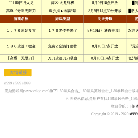
﹌1.80怀旧火龙
首区·火龙终极
8月9日10点开放
█
高爆〞奇遇无限刀
送沙捐▲送满*馈
8月9日14点30分开放
█散
游戏名称
游戏类型
明天开服
１．７６原始复古
１７６老传奇来了
8月10日〖通宵推荐〗
双烈
１８０攻速〃微变
免费∠全满打顶赞
8月10日7点开放
〝无
【高爆﹍无限刀】
刀刀攻速刀刀吸血
8月10日14点开放
低消
友情链接
sf999
sf999
sf999
宠鼎游戏网(www.cdkjq.com)旗下1.80暴风合击_1.80暴风英雄合击_1.80暴风
相关资讯信息;是用户查找1.80暴风合击_1.8
栏目导航： |
传
Copyright © 2019 - 2020
sf999