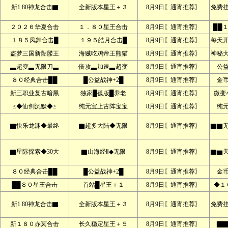
新1.80神龙合击▇
全新版本星王＋３
8月9日〖通宵推荐〗
免费
２０２６华夏合击
１．８０星王合击
8月9日〖通宵推荐〗
██
１８５凤舞合击█
１９５皓月合击█
8月9日〖通宵推荐〗
每天
盗梦三国新骷髅王
海贼吃鸡帝王熊猫
8月9日〖通宵推荐〗
神秘
▃超变▃无限刀▃
倍攻▃加速▃超变
8月9日〖通宵推荐〗
公
８０经典合击██
█公益战神+2█
8月9日〖通宵推荐〗
金
新三职业复古暗黑
独家█孤版█养老
8月9日〖通宵推荐〗
微变
≤◆仙剑沉默◆≥
纯元宝上古阵宝宝
8月9日〖通宵推荐〗
纯
▇快乐龙渊◆最终
▇超多大陆◆无限
8月9日〖通宵推荐〗
▇▇
▇星际探索◆30大
▇山海经Ⅱ◆无限
8月9日〖通宵推荐〗
▇▆
８０经典合击██
█公益战神+2█
8月9日〖通宵推荐〗
金
██８０星王合击
首站█星王＋１
8月9日〖通宵推荐〗
◆１
新1.80神龙合击▇
全新版本星王＋３
8月9日〖通宵推荐〗
免费
新１８０赤冥合击
长久稳定星王＋５
8月9日〖通宵推荐〗
▇▇