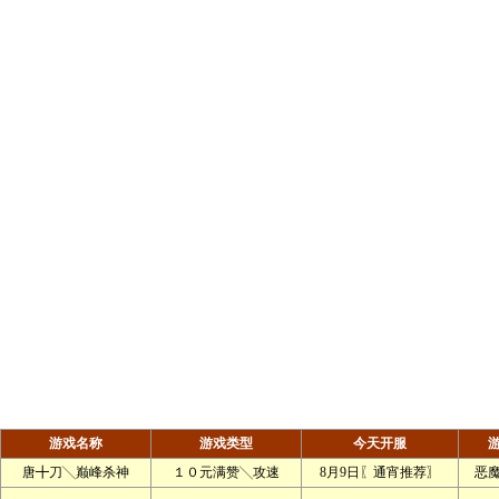
游戏名称
游戏类型
今天开服
唐╋刀╲巅峰杀神
１０元满赞╲攻速
8月9日〖通宵推荐〗
恶