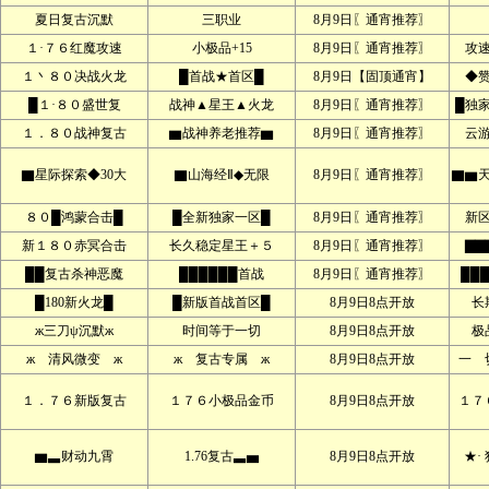
夏日复古沉默
三职业
8月9日〖通宵推荐〗
１·７６红魔攻速
小极品+15
8月9日〖通宵推荐〗
攻
１丶８０决战火龙
█首战★首区█
8月9日【固顶通宵】
◆
█１·８０盛世复
战神▲星王▲火龙
8月9日〖通宵推荐〗
█独
１．８０战神复古
▆战神养老推荐▆
8月9日〖通宵推荐〗
云
▇星际探索◆30大
▇山海经Ⅱ◆无限
8月9日〖通宵推荐〗
▇▆
８０█鸿蒙合击█
█全新独家一区█
8月9日〖通宵推荐〗
新
新１８０赤冥合击
长久稳定星王＋５
8月9日〖通宵推荐〗
▇▇
██复古杀神恶魔
██████首战
8月9日〖通宵推荐〗
██
█180新火龙█
█新版首战首区█
8月9日8点开放
长
ж三刀ψ沉默ж
时间等于一切
8月9日8点开放
极
ж 清风微变 ж
ж 复古专属 ж
8月9日8点开放
一 
１．７６新版复古
１７６小极品金币
8月9日8点开放
１７
▆▃财动九霄
1.76复古▃▅
8月9日8点开放
★·