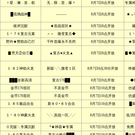
〃星．澜．皇．权
无．限．首．爆〃
8月7日8点开放
专属
█琉璃战神█
---------
8月7日8点开放
★→
彼岸沉默
★首战首区★
8月7日8点开放
１丶７６复古元素
＞＞ 微变复古◆
8月7日8点开放
１
野外★赞助自己打
千件首爆永不关闭
8月7日8点开放
★
▊梵天②合①▊
▲复古●火龙▲
8月7日8点开放
▊◆
１·８２神焰火龙
新版╲╲微变１区
8月7日8点30分开放
终
███全新高清
复古176██
8月7日9点开放
◆
金币170首区
不卖金币
8月7日10点开放
仿
金币170首区
不卖金币
8月7日10点开放
仿
１·８５极品合击
新８０+８５合击
8月7日10点开放
█
１丶８０神豪火龙
╲╲首战一区╱╱
8月7日10点开放
低消
０充版╲专属沉默
*★神器★专属
8月7日10点开放
免费
１·８０复古合击
复古小极品███
8月7日10点开放
█全