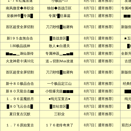
１·７６红魔攻速
小极品+15
8月7日〖通宵推荐〗
攻
南风微变◆单职业
独创◆首战①区
8月7日〖通宵推荐〗
专属
皇极神帝█专属█
专属*█狂暴篇
8月7日〖通宵推荐〗
▇▇
首区超变全屏切割
刀刀秒怪█如屠狗
8月7日〖通宵推荐〗
新版
新1９５血煞合击
█首战首区█
8月7日〖通宵推荐〗
★五
1.80极品战神
散人★白通关
8月7日〖通宵推荐〗
█
▇▅▃▁诛仙新传
专属神器▁▃▅▇
8月7日〖通宵推荐〗
全新
火龙神君╋满10元
送→切割Ｍax攻速
8月7日〖通宵推荐〗
古
首区超变全屏切割
刀刀秒怪█如屠狗
8月7日〖通宵推荐〗
新版
新╋８０极品合击
一个极品定江山
8月7日〖通宵推荐〗
经典
新８０天龍合击▇
小怪爆充值▇▇▇
8月7日〖通宵推荐〗
▇▇
１．９６蓝魔皓月
●纯元宝复古●
8月7日〖通宵推荐〗
纯
█８０飞云合击█
█首站首区█
8月7日〖通宵推荐〗
█
夏日复古沉默
三职业
8月7日〖通宵推荐〗
１．７６原始复古
１７６老传奇来了
8月7日〖通宵推荐〗
双烈