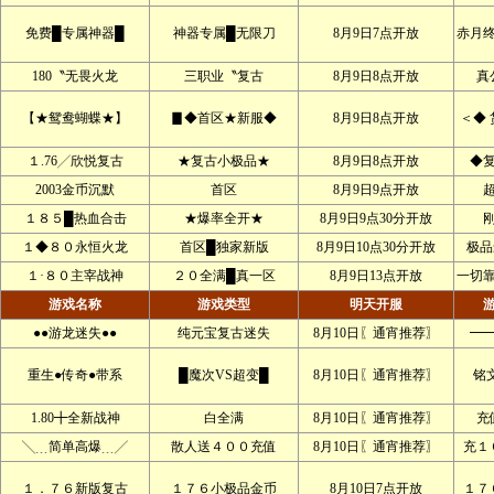
免费█专属神器█
神器专属█无限刀
8月9日7点开放
赤月
180〝无畏火龙
三职业〝复古
8月9日8点开放
真
【★鸳鸯蝴蝶★】
▊◆首区★新服◆
8月9日8点开放
＜◆ 
１.76╱欣悦复古
★复古小极品★
8月9日8点开放
◆
2003金币沉默
首区
8月9日9点开放
１８５█热血合击
★爆率全开★
8月9日9点30分开放
１◆８０永恒火龙
首区█独家新版
8月9日10点30分开放
极品
１·８０主宰战神
２０全满█真一区
8月9日13点开放
一切
游戏名称
游戏类型
明天开服
●●游龙迷失●●
纯元宝复古迷失
8月10日〖通宵推荐〗
━
重生●传奇●带系
█魔次VS超变█
8月10日〖通宵推荐〗
铭文
1.80╋全新战神
白全满
8月10日〖通宵推荐〗
充
╲﹍简单高爆﹍╱
散人送４００充值
8月10日〖通宵推荐〗
充１
１．７６新版复古
１７６小极品金币
8月10日7点开放
１７