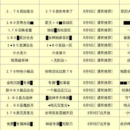
１．７６原始复古
１７６老传奇来了
8月9日〖通宵推荐〗
双烈
１８０至尊合击▇
星王＋４▇首战区
8月9日〖通宵推荐〗
▇▇
⒈７６召唤老魔
独创█首站首区
8月9日〖通宵推荐〗
１８０█星沙合击
█全网独家首区█
8月9日〖通宵推荐〗
最
１●８５龙渊合击
１●８０首战一区
8月9日〖通宵推荐〗
1
※火龙※
※攻速※
8月9日〖通宵推荐〗
暗黑破坏神
＜无职业＞
8月9日〖通宵推荐〗
１７６特色小极品
你绝没玩过新７６
8月9日〖通宵推荐〗
地图
金蛇沉默█专属█
专属*█狂暴篇
8月9日〖通宵推荐〗
▇▇
新╋８０极品合击
一个极品定江山
8月9日〖通宵推荐〗
经典
１·８０盘古战神
█战神开天终极█
8月9日〖通宵推荐〗
可
１．９６蓝魔皓月
●纯元宝复古●
8月9日〖通宵推荐〗
纯
１７６新完美复古
全球首发震撼开启
8月9日7点开放
·
免费█专属神器█
神器专属█无限刀
8月9日7点开放
赤月