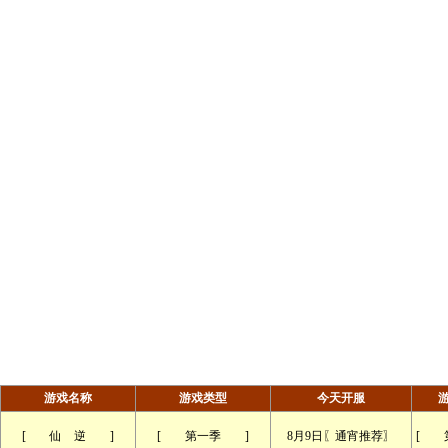
游戏名称
游戏类型
今天开服
[ 仙 逆 ]
[ 第一季 ]
8月9日〖通宵推荐〗
[ 