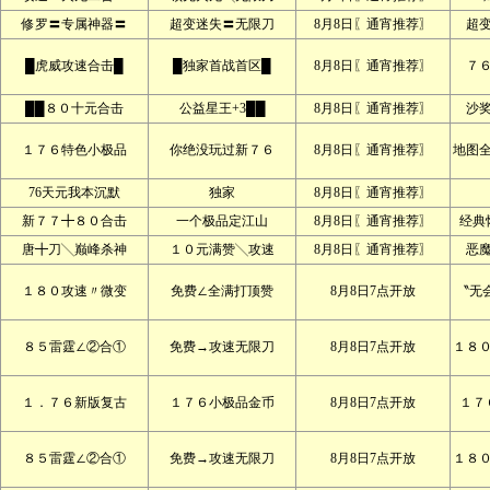
修罗〓专属神器〓
超变迷失〓无限刀
8月8日〖通宵推荐〗
超
█虎威攻速合击█
█独家首战首区█
8月8日〖通宵推荐〗
７
██８０十元合击
公益星王+3██
8月8日〖通宵推荐〗
沙
１７６特色小极品
你绝没玩过新７６
8月8日〖通宵推荐〗
地图
76天元我本沉默
独家
8月8日〖通宵推荐〗
新７７╋８０合击
一个极品定江山
8月8日〖通宵推荐〗
经典
唐╋刀╲巅峰杀神
１０元满赞╲攻速
8月8日〖通宵推荐〗
恶
１８０攻速〃微变
免费∠全满打顶赞
8月8日7点开放
〝无
８５雷霆∠②合①
免费→攻速无限刀
8月8日7点开放
１８
１．７６新版复古
１７６小极品金币
8月8日7点开放
１７
８５雷霆∠②合①
免费→攻速无限刀
8月8日7点开放
１８