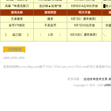
高爆〞奇遇无限刀
送沙捐▲送满*馈
8月8日14点30分开放
█散
游戏名称
游戏类型
明天开服
王者微变
微变
8月7日〖通宵推荐〗
金币170首区
不卖金币
8月7日10点开放
仿
[ 战三国 ]
〈 １区 〉
8月10日〖通宵推荐〗
╲ 
友情链接
sf999
sf999
sf999
宠鼎游戏网(www.cdkjq.com)旗下555sf_555sf.com_www.555sf.com栏目汇集最新555
栏目导航： |
合击传奇技术文章
|
精
Copyright © 2019 - 2020
sf999