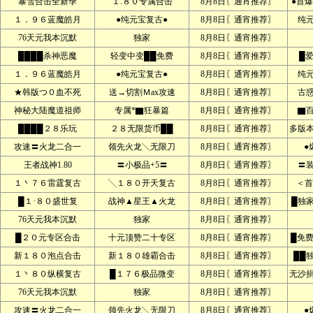
暴雪合击全新季
１.８０专属合击
8月8日〖通宵推荐〗
●首爆
１．９６蓝魔皓月
●纯元宝复古●
8月8日〖通宵推荐〗
纯
76天元我本沉默
独家
8月8日〖通宵推荐〗
████杀神恶魔
轻变中变██免费
8月8日〖通宵推荐〗
█
１．９６蓝魔皓月
●纯元宝复古●
8月8日〖通宵推荐〗
纯
★韩版つ０血不死
送→切割Ｍax攻速
8月8日〖通宵推荐〗
古
神秘大陆魔道祖师
专属*▇狂暴篇
8月8日〖通宵推荐〗
▇
████２８乐玩
２８无限货币██
8月8日〖通宵推荐〗
多版本
攻速〓火龙二合一
领先火龙╲无限刀
8月8日〖通宵推荐〗
●
王者战神1.80
〓小极品+5〓
8月8日〖通宵推荐〗
〓
１丶７６雷霆复古
╲１８０开天复古
8月8日〖通宵推荐〗
＜首
█１·８０盛世复
战神▲星王▲火龙
8月8日〖通宵推荐〗
█独
76天元我本沉默
独家
8月8日〖通宵推荐〗
█２０元专区合击
十元顶赞二十专区
8月8日〖通宵推荐〗
█免
新１８０泡点合击
新１８０雄霸合击
8月8日〖通宵推荐〗
██
１丶８０纵横复古
█１７６极品微变
8月8日〖通宵推荐〗
无沙
76天元我本沉默
独家
8月8日〖通宵推荐〗
攻速〓火龙二合一
领先火龙╲无限刀
8月8日〖通宵推荐〗
●