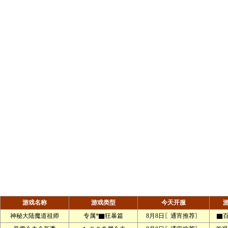
游戏名称
游戏类型
今天开服
神秘大陆魔道祖师
专属*▇狂暴篇
8月8日〖通宵推荐〗
▇