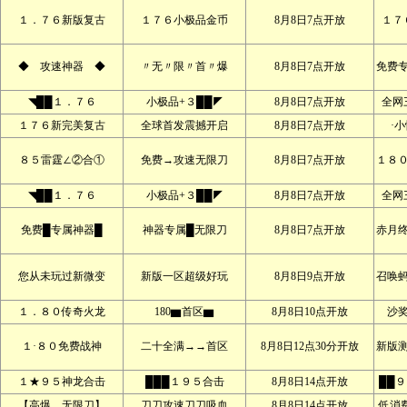
１．７６新版复古
１７６小极品金币
8月8日7点开放
１７
◆ 攻速神器 ◆
〃无〃限〃首〃爆
8月8日7点开放
免费
◥██１．７６
小极品+３██◤
8月8日7点开放
全网
１７６新完美复古
全球首发震撼开启
8月8日7点开放
·
８５雷霆∠②合①
免费→攻速无限刀
8月8日7点开放
１８
◥██１．７６
小极品+３██◤
8月8日7点开放
全网
免费█专属神器█
神器专属█无限刀
8月8日7点开放
赤月
您从未玩过新微变
新版一区超级好玩
8月8日9点开放
召唤
１．８０传奇火龙
180▆首区▆
8月8日10点开放
沙
１·８０免费战神
二十全满→→首区
8月8日12点30分开放
新版
１★９５神龙合击
███１９５合击
8月8日14点开放
██
【高爆﹍无限刀】
刀刀攻速刀刀吸血
8月8日14点开放
低消