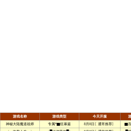
游戏名称
游戏类型
今天开服
神秘大陆魔道祖师
专属*▇狂暴篇
8月8日〖通宵推荐〗
▇