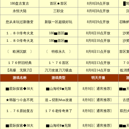
180盘古复古
首区★首区
8月8日8点开放
█
永恒大陆
三职业
8月8日8点开放
您从未玩过新微变
新版一区超级好玩
8月8日9点开放
召唤
１．８０传奇火龙
180▆首区▆
8月8日10点开放
沙
１．８０传奇火龙
180▆首区▆
8月8日10点开放
沙
〔 欧洲沉默 〕
〔 特权永久 〕
8月8日11点开放
首区
１７６怀旧经典
１丶７６首区
8月8日13点开放
７
【高爆﹍无限刀】
刀刀攻速刀刀吸血
8月8日14点开放
低消
游戏名称
游戏类型
明天开服
▇星际探索◆30大
▇山海经Ⅱ◆无限
8月9日〖通宵推荐〗
▇▆
★韩版つ０血不死
送→切割Ｍax攻速
8月9日〖通宵推荐〗
古
１．７６原始复古
１７６老传奇来了
8月9日〖通宵推荐〗
双烈
▇星际探索◆30大
▇山海经Ⅱ◆无限
8月9日〖通宵推荐〗
▇▆