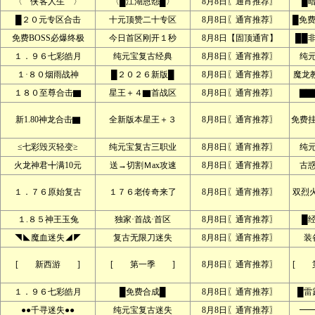
〈 侠客人生 〉
〈█江湖恩怨█〉
8月8日〖通宵推荐〗
█
█２０元专区合击
十元顶赞二十专区
8月8日〖通宵推荐〗
█免
免费BOSS必爆终极
今日首区刚开１秒
8月8日【固顶通宵】
██
１．９６七彩皓月
纯元宝复古经典
8月8日〖通宵推荐〗
纯
１·８０烟雨战神
█２０２６新版█
8月8日〖通宵推荐〗
魔龙
１８０至尊合击▇
星王＋４▇首战区
8月8日〖通宵推荐〗
▇▇
新1.80神龙合击▇
全新版本星王＋３
8月8日〖通宵推荐〗
免费
≤七彩毁灭轻变≥
纯元宝复古三职业
8月8日〖通宵推荐〗
纯
火龙神君╋满10元
送→切割Ｍax攻速
8月8日〖通宵推荐〗
古
１．７６原始复古
１７６老传奇来了
8月8日〖通宵推荐〗
双烈
１.８５神王玉兔
独家·首战·首区
8月8日〖通宵推荐〗
█
◥◣魔血迷失◢◤
复古无限刀迷失
8月8日〖通宵推荐〗
装
[ 新西游 ]
[ 第一季 ]
8月8日〖通宵推荐〗
[ 
１．９６七彩皓月
█免费合成█
8月8日〖通宵推荐〗
█雷
●●千寻迷失●●
纯元宝复古迷失
8月8日〖通宵推荐〗
━