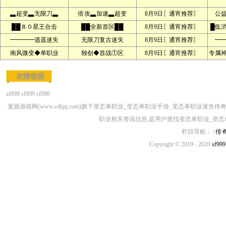
▃超变▃无限刀▃
倍攻▃加速▃超变
8月9日〖通宵推荐〗
公
██８０星王合击
██全新首区██
8月9日〖通宵推荐〗
█低
━━━━逍遥迷失
无限刀复古迷失
8月9日〖通宵推荐〗
━
南风微变◆单职业
独创◆首战①区
8月9日〖通宵推荐〗
专属
友情链接
sf999
sf999
sf999
宠鼎游戏网(www.cdkjq.com)旗下变态单职业_变态单职业手游_变态单职
职业相关资讯信息;是用户查找变态单职业_变态
栏目导航： |
传
Copyright © 2019 - 2020
sf999