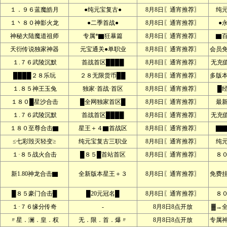
１．９６蓝魔皓月
●纯元宝复古●
8月8日〖通宵推荐〗
纯
１丶８０神影火龙
●二季首战●
8月8日〖通宵推荐〗
●
神秘大陆魔道祖师
专属*▇狂暴篇
8月8日〖通宵推荐〗
▇
天衍传说独家神器
元宝通关●单职业
8月8日〖通宵推荐〗
会员
１.７６武陵沉默
首战首区████
8月8日〖通宵推荐〗
无充
████２８乐玩
２８无限货币██
8月8日〖通宵推荐〗
多版本
１.８５神王玉兔
独家·首战·首区
8月8日〖通宵推荐〗
█
１８０█星沙合击
█全网独家首区█
8月8日〖通宵推荐〗
最
１.７６武陵沉默
首战首区████
8月8日〖通宵推荐〗
无充
１８０至尊合击▇
星王＋４▇首战区
8月8日〖通宵推荐〗
▇▇
≤七彩毁灭轻变≥
纯元宝复古三职业
8月8日〖通宵推荐〗
纯
１·８５战火合击
█８５█首站首区
8月8日〖通宵推荐〗
８
新1.80神龙合击▇
全新版本星王＋３
8月8日〖通宵推荐〗
免费
█８５豪门合击█
█20元冠名█
8月8日〖通宵推荐〗
８
１·７６缘分传奇
-
8月8日8点开放
▓→
〃星．澜．皇．权
无．限．首．爆〃
8月8日8点开放
专属