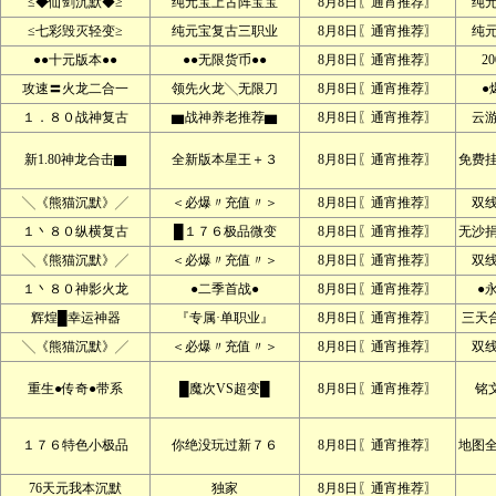
≤◆仙剑沉默◆≥
纯元宝上古阵宝宝
8月8日〖通宵推荐〗
纯
≤七彩毁灭轻变≥
纯元宝复古三职业
8月8日〖通宵推荐〗
纯
●●十元版本●●
●●无限货币●●
8月8日〖通宵推荐〗
2
攻速〓火龙二合一
领先火龙╲无限刀
8月8日〖通宵推荐〗
●
１．８０战神复古
▆战神养老推荐▆
8月8日〖通宵推荐〗
云
新1.80神龙合击▇
全新版本星王＋３
8月8日〖通宵推荐〗
免费
╲《熊猫沉默》╱
＜必爆〃充值〃＞
8月8日〖通宵推荐〗
双
１丶８０纵横复古
█１７６极品微变
8月8日〖通宵推荐〗
无沙
╲《熊猫沉默》╱
＜必爆〃充值〃＞
8月8日〖通宵推荐〗
双
１丶８０神影火龙
●二季首战●
8月8日〖通宵推荐〗
●
辉煌█幸运神器
『专属·单职业』
8月8日〖通宵推荐〗
三天
╲《熊猫沉默》╱
＜必爆〃充值〃＞
8月8日〖通宵推荐〗
双
重生●传奇●带系
█魔次VS超变█
8月8日〖通宵推荐〗
铭文
１７６特色小极品
你绝没玩过新７６
8月8日〖通宵推荐〗
地图
76天元我本沉默
独家
8月8日〖通宵推荐〗