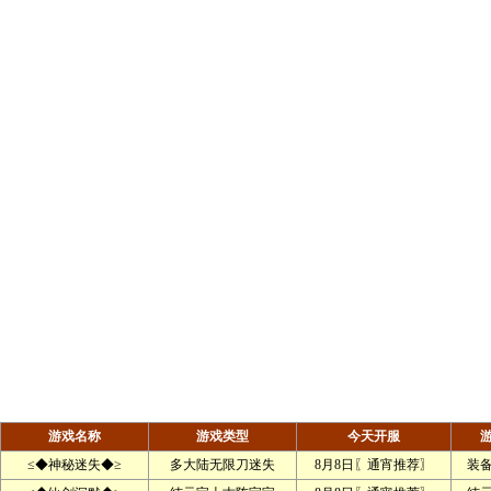
游戏名称
游戏类型
今天开服
≤◆神秘迷失◆≥
多大陆无限刀迷失
8月8日〖通宵推荐〗
装