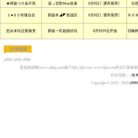
★韩版つ０血不死
送→切割Ｍax攻速
8月9日〖通宵推荐〗
古
１●９５玲珑合击
新版本◢◤首战区
8月9日〖通宵推荐〗
８０
您从未玩过新微变
新版一区超级好玩
8月9日9点开放
召唤
友情链接
sf999
sf999
sf999
宠鼎游戏网(www.cdkjq.com)旗下9pk_9pk.com_www.9pk.com栏目汇集最
栏目导航： |
传
Copyright © 2019 - 2020
sf999