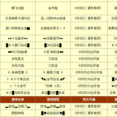
啊飞沉默
金币版
8月8日〖通宵推荐〗
火龙神君╋满10元
送→切割Ｍax攻速
8月8日〖通宵推荐〗
古
新1.80神龙合击▇
全新版本星王＋３
8月8日〖通宵推荐〗
免费
●●十元版本●●
●●无限货币●●
8月8日〖通宵推荐〗
2
█８５豪门合击█
█20元冠名█
8月8日〖通宵推荐〗
８
■■76刀剑如梦
０茺.单职业■■
8月8日8点开放
永恒复古
三职业
8月8日8点开放
永恒大陆
三职业
8月8日8点开放
Ｘ·杀神恶魔·Ｘ
Ｘ·极限刀速·Ｘ
8月8日9点30分开放
１·８０干将合击
◥◣金币合击◢◤
8月8日10点开放
█
１·７６金币
『经典·１区』
8月8日13点开放
★
８０█马旺旺合击
幸运█切割█倍攻
8月8日14点开放
沙奖
游戏名称
游戏类型
明天开服
▃超变▃无限刀▃
倍攻▃加速▃超变
8月9日〖通宵推荐〗
公
阴阳神谱
█◆首战首区◆█
8月9日〖通宵推荐〗