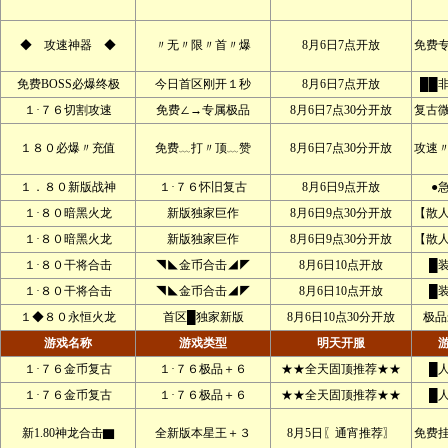
◆ 攻速神器 ◆
〃无〃限〃首〃爆
8月6日7点开放
免费
免费BOSS必爆终极
今日首区刚开１秒
8月6日7点开放
██
１·７６切割攻速
免费∠→专属极品
8月6日7点30分开放
复古
１８０必爆〃充值
免费﹏打〃顶﹏赞
8月6日7点30分开放
攻速
１．８０新版战神
１·７６怀旧复古
8月6日9点开放
●
１·８０暗黑火龙
新版独家巨作
8月6日9点30分开放
【散
１·８０暗黑火龙
新版独家巨作
8月6日9点30分开放
【散
１·８０干将合击
◥◣金币合击◢◤
8月6日10点开放
█
１·８０干将合击
◥◣金币合击◢◤
8月6日10点开放
█
１◆８０永恒火龙
首区█独家新版
8月6日10点30分开放
极品
游戏名称
游戏类型
明天开服
１·７６金币复古
１·７６极品＋６
★★全天固顶推荐★★
█
１·７６金币复古
１·７６极品＋６
★★全天固顶推荐★★
█
新1.80神龙合击▇
全新版本星王＋３
8月5日〖通宵推荐〗
免费