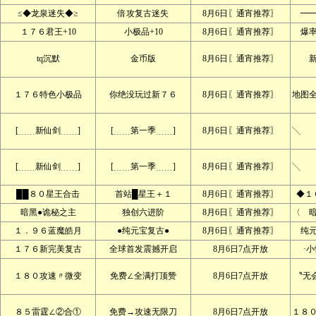
≤◆龙泉迷失◆≥
倍攻复古迷失
8月6日〖通宵推荐〗
━
１７６君王+10
小极品+10
8月6日〖通宵推荐〗
爆
tq沉默
金币版
8月6日〖通宵推荐〗
１７６特色小极品
你绝没玩过新７６
8月6日〖通宵推荐〗
地图
[﹍﹍新仙剑﹍﹍]
[﹍﹍第一季﹍﹍]
8月6日〖通宵推荐〗
╲ 
[﹍﹍新仙剑﹍﹍]
[﹍﹍第一季﹍﹍]
8月6日〖通宵推荐〗
╲ 
██８０星王合击
首站█星王＋１
8月6日〖通宵推荐〗
◆１
暗黑●诡秘之主
独创六进阶
8月6日〖通宵推荐〗
〈 
１．９６蓝魔皓月
●纯元宝复古●
8月6日〖通宵推荐〗
纯
１７６新完美复古
全球首发震撼开启
8月6日7点开放
·
１８０攻速〃微变
免费∠全满打顶赞
8月6日7点开放
〝无
８５雷霆∠②合①
免费→攻速无限刀
8月6日7点开放
１８