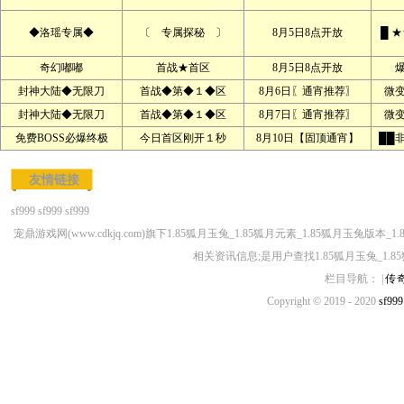
◆洛瑶专属◆
〔 专属探秘 〕
8月5日8点开放
█ 
奇幻嘟嘟
首战★首区
8月5日8点开放
封神大陆◆无限刀
首战◆第◆１◆区
8月6日〖通宵推荐〗
微
封神大陆◆无限刀
首战◆第◆１◆区
8月7日〖通宵推荐〗
微
免费BOSS必爆终极
今日首区刚开１秒
8月10日【固顶通宵】
██
友情链接
sf999
sf999
sf999
宠鼎游戏网(www.cdkjq.com)旗下1.85狐月玉兔_1.85狐月元素_1.85狐月玉兔
相关资讯信息;是用户查找1.85狐月玉兔_1.8
栏目导航： |
传
Copyright © 2019 - 2020
sf999