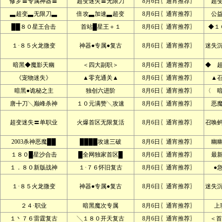
修罗〓专属神器〓
超变迷失〓无限刀
8月6日〖通宵推荐〗
超
▃超变▃无限刀▃
倍攻▃加速▃超变
8月6日〖通宵推荐〗
公
██８０星王合击
首站█星王＋１
8月6日〖通宵推荐〗
◆１
１·８５火龙微变
神器●专属●复古
8月6日〖通宵推荐〗
迷失
暗黑◆魔影天幽
＜四大副职＞
8月6日〖通宵推荐〗
◆ 
《宠物迷失》
▲零充通关▲
8月6日〖通宵推荐〗
▲
暗黑●诡秘之主
独创六进阶
8月6日〖通宵推荐〗
〈 
唐╋刀╲巅峰杀神
１０元满赞╲攻速
8月6日〖通宵推荐〗
恶
超变迷失〓单职业
火爆首区无限复活
8月6日〖通宵推荐〗
召唤
2003杀神恶魔██
████攻速三破
8月6日〖通宵推荐〗
幽
１８０█星沙合击
█全网独家首区█
8月6日〖通宵推荐〗
最
１．８０新版战神
１·７６怀旧复古
8月6日〖通宵推荐〗
●
１·８５火龙微变
神器●专属●复古
8月6日〖通宵推荐〗
迷失
２４·职业
暗黑魔次专属
8月6日〖通宵推荐〗
上
１丶７６雷霆复古
╲１８０开天复古
8月6日〖通宵推荐〗
＜首