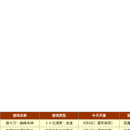
游戏名称
游戏类型
今天开服
唐╋刀╲巅峰杀神
１０元满赞╲攻速
8月6日〖通宵推荐〗
恶