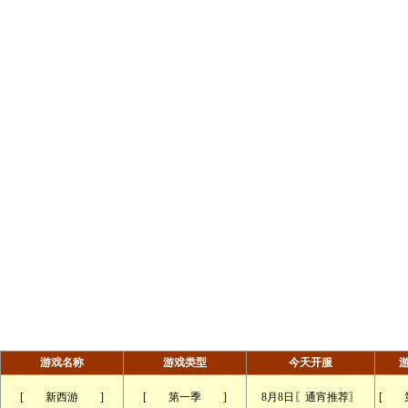
游戏名称
游戏类型
今天开服
[ 新西游 ]
[ 第一季 ]
8月8日〖通宵推荐〗
[ 