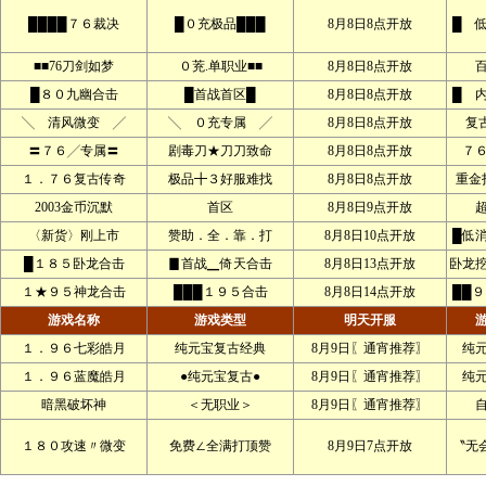
████７６裁决
█０充极品███
8月8日8点开放
█ 
■■76刀剑如梦
０茺.单职业■■
8月8日8点开放
█８０九幽合击
█首战首区█
8月8日8点开放
█ 
╲ 清风微变 ╱
╲ ０充专属 ╱
8月8日8点开放
复
〓７６╱专属〓
剧毒刀★刀刀致命
8月8日8点开放
７
１．７６复古传奇
极品╋３好服难找
8月8日8点开放
重金
2003金币沉默
首区
8月8日9点开放
〈新货〉刚上市
赞助．全．靠．打
8月8日10点开放
█低
█１８５卧龙合击
▊首战▁倚天合击
8月8日13点开放
卧龙
１★９５神龙合击
███１９５合击
8月8日14点开放
██
游戏名称
游戏类型
明天开服
１．９６七彩皓月
纯元宝复古经典
8月9日〖通宵推荐〗
纯
１．９６蓝魔皓月
●纯元宝复古●
8月9日〖通宵推荐〗
纯
暗黑破坏神
＜无职业＞
8月9日〖通宵推荐〗
１８０攻速〃微变
免费∠全满打顶赞
8月9日7点开放
〝无