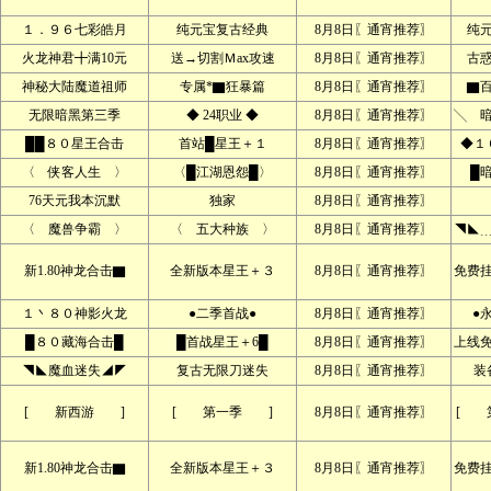
１．９６七彩皓月
纯元宝复古经典
8月8日〖通宵推荐〗
纯
火龙神君╋满10元
送→切割Ｍax攻速
8月8日〖通宵推荐〗
古
神秘大陆魔道祖师
专属*▇狂暴篇
8月8日〖通宵推荐〗
▇
无限暗黑第三季
◆ 24职业 ◆
8月8日〖通宵推荐〗
╲ 
██８０星王合击
首站█星王＋１
8月8日〖通宵推荐〗
◆１
〈 侠客人生 〉
〈█江湖恩怨█〉
8月8日〖通宵推荐〗
█
76天元我本沉默
独家
8月8日〖通宵推荐〗
〈 魔兽争霸 〉
〈 五大种族 〉
8月8日〖通宵推荐〗
◥◣
新1.80神龙合击▇
全新版本星王＋３
8月8日〖通宵推荐〗
免费
１丶８０神影火龙
●二季首战●
8月8日〖通宵推荐〗
●
█８０藏海合击█
█首战星王＋6█
8月8日〖通宵推荐〗
上线
◥◣魔血迷失◢◤
复古无限刀迷失
8月8日〖通宵推荐〗
装
[ 新西游 ]
[ 第一季 ]
8月8日〖通宵推荐〗
[ 
新1.80神龙合击▇
全新版本星王＋３
8月8日〖通宵推荐〗
免费