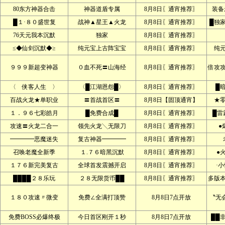
80东方神器合击
神器道盾专属
8月8日〖通宵推荐〗
装备
█１·８０盛世复
战神▲星王▲火龙
8月8日〖通宵推荐〗
█独
76天元我本沉默
独家
8月8日〖通宵推荐〗
≤◆仙剑沉默◆≥
纯元宝上古阵宝宝
8月8日〖通宵推荐〗
纯
９９９新超变神器
０血不死〓山海经
8月8日〖通宵推荐〗
倍攻
〈 侠客人生 〉
〈█江湖恩怨█〉
8月8日〖通宵推荐〗
█
百战火龙★单职业
〓首战首区〓
8月8日【固顶通宵】
★
１．９６七彩皓月
█免费合成█
8月8日〖通宵推荐〗
█雷
攻速〓火龙二合一
领先火龙╲无限刀
8月8日〖通宵推荐〗
●
━━━━恶魔迷失
复古神器━━━━
8月8日〖通宵推荐〗
召唤老魔全新季
１.７６暗黑沉默
8月8日〖通宵推荐〗
●
１７６新完美复古
全球首发震撼开启
8月8日〖通宵推荐〗
·
████２８乐玩
２８无限货币██
8月8日〖通宵推荐〗
多版本
１８０攻速〃微变
免费∠全满打顶赞
8月8日7点开放
〝无
免费BOSS必爆终极
今日首区刚开１秒
8月8日7点开放
██