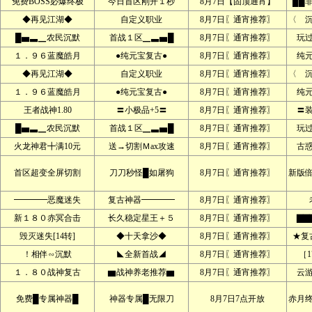
免费BOSS必爆终极
今日首区刚开１秒
8月7日【固顶通宵】
██
◆再见江湖◆
自定义职业
8月7日〖通宵推荐〗
〈 
█▅▃▁农民沉默
首战１区▁▃▅█
8月7日〖通宵推荐〗
玩
１．９６蓝魔皓月
●纯元宝复古●
8月7日〖通宵推荐〗
纯
◆再见江湖◆
自定义职业
8月7日〖通宵推荐〗
〈 
１．９６蓝魔皓月
●纯元宝复古●
8月7日〖通宵推荐〗
纯
王者战神1.80
〓小极品+5〓
8月7日〖通宵推荐〗
〓
█▅▃▁农民沉默
首战１区▁▃▅█
8月7日〖通宵推荐〗
玩
火龙神君╋满10元
送→切割Ｍax攻速
8月7日〖通宵推荐〗
古
首区超变全屏切割
刀刀秒怪█如屠狗
8月7日〖通宵推荐〗
新版
━━━━恶魔迷失
复古神器━━━━
8月7日〖通宵推荐〗
新１８０赤冥合击
长久稳定星王＋５
8月7日〖通宵推荐〗
▇▇
毁灭迷失[14转]
◆十天拿沙◆
8月7日〖通宵推荐〗
★复
！相伴∽沉默
◣全新首战◢
8月7日〖通宵推荐〗
［1
１．８０战神复古
▆战神养老推荐▆
8月7日〖通宵推荐〗
云
免费█专属神器█
神器专属█无限刀
8月7日7点开放
赤月