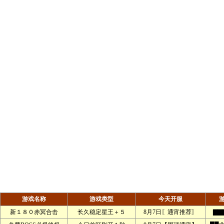
游戏名称
游戏类型
今天开服
新１８０赤冥合击
长久稳定星王＋５
8月7日〖通宵推荐〗
▇▇