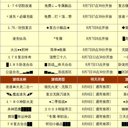
１·７６切割攻速
免费∠→专属极品
8月7日7点30分开放
复古
〃迷失〃必爆充值
免费﹏打〃顶﹏赞
8月7日7点30分开放
攻速
１.76╱欣悦复古
★复古小极品★
8月7日8点开放
◆
迷失仙岛
*专属
8月7日8点开放
█
火云●●邪神
简单●粗暴
8月7日8点30分开放
无
１７６复古传奇
顶赞三十八
8月7日12点30分开放
一
█１８５卧龙合击
▊首战▁倚天合击
8月7日13点开放
卧龙
公益合击▁▃▅▇
▇▅▃▁首战首区
8月7日18点30分开放
▇区
游戏名称
游戏类型
明天开服
攻速〓火龙二合一
领先火龙╲无限刀
8月8日〖通宵推荐〗
●
◥◣魔血迷失◢◤
复古无限刀迷失
8月8日〖通宵推荐〗
装
１丶８０神影火龙
●二季首战●
8月8日〖通宵推荐〗
●
杀神恶魔████
２００３韩版帝王
8月8日〖通宵推荐〗
幽
辉煌█幸运神器
『专属·单职业』
8月8日〖通宵推荐〗
三天
７６复古合击██
怀旧小极品███
8月8日〖通宵推荐〗
██