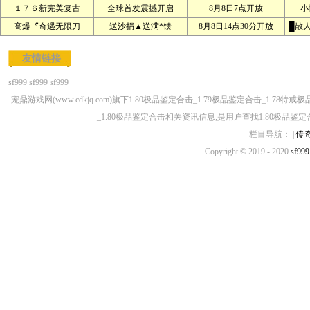
１７６新完美复古
全球首发震撼开启
8月8日7点开放
·
高爆〞奇遇无限刀
送沙捐▲送满*馈
8月8日14点30分开放
█散
友情链接
sf999
sf999
sf999
宠鼎游戏网(www.cdkjq.com)旗下1.80极品鉴定合击_1.79极品鉴定合击_1.7
_1.80极品鉴定合击相关资讯信息;是用户查找1.80极品鉴定
栏目导航： |
传
Copyright © 2019 - 2020
sf999