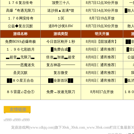
１７６复古传奇
顶赞三十八
8月7日12点30分开放
一
高爆〞奇遇无限刀
送沙捐▲送满*馈
8月7日14点30分开放
█散
１.７６网安传奇
１区
8月7日19点开放
公益◆复古沉默
道B牛沙奖8.8W
8月7日19点30分开放
散
游戏名称
游戏类型
明天开服
免费BOSS必爆终极
今日首区刚开１秒
8月8日【固顶通宵】
██
１．９６七彩皓月
█免费合成█
8月8日〖通宵推荐〗
█雷
▃超变▃无限刀▃
倍攻▃加速▃超变
8月8日〖通宵推荐〗
公
━━━━恶魔迷失
复古神器━━━━
8月8日〖通宵推荐〗
圣灵沉默
复古微变
8月8日〖通宵推荐〗
██８０星王合击
██全新首区██
8月8日〖通宵推荐〗
█低
８５雷霆∠②合①
免费→攻速无限刀
8月8日7点开放
１８
友情链接
sf999
sf999
sf999
宠鼎游戏网(www.cdkjq.com)旗下30ok_30ok.com_www.30ok.com栏目汇集最新3