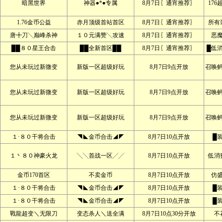
暗黑世界
神器●*●专属
8月7日〖通宵推荐〗
176
1.76金币公益
赤月顶级首站首区
8月7日〖通宵推荐〗
所有
唐╋刀╲巅峰杀神
１０元满赞╲攻速
8月7日〖通宵推荐〗
恶
██８０星王合击
██全新首区██
8月7日〖通宵推荐〗
█低
您从未玩过新微变
新版一区超级好玩
8月7日9点开放
召唤
您从未玩过新微变
新版一区超级好玩
8月7日9点开放
召唤
您从未玩过新微变
新版一区超级好玩
8月7日9点开放
召唤
１·８０干将合击
◥◣金币合击◢◤
8月7日10点开放
█
１丶８０神豪火龙
╲╲首战一区╱╱
8月7日10点开放
低消
金币170首区
不卖金币
8月7日10点开放
仿
１·８０干将合击
◥◣金币合击◢◤
8月7日10点开放
█
１·８０干将合击
◥◣金币合击◢◤
8月7日10点开放
█
戰龍超变＼无限刀
变态杀人＼送全满
8月7日10点30分开放
不