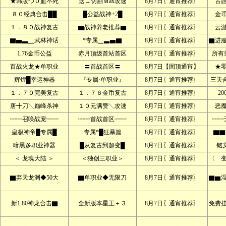
★韩版つ０血不死
送→切割Ｍax攻速
8月7日〖通宵推荐〗
古
８０经典合击██
█公益战神+2█
8月7日〖通宵推荐〗
金
１．８０战神复古
▆战神养老推荐▆
8月7日〖通宵推荐〗
云
▇▅▃▁武林神话
*专属▁▃▅▇
8月7日〖通宵推荐〗
▇进服
1.76金币公益
赤月顶级首站首区
8月7日〖通宵推荐〗
所有
百战火龙★单职业
〓首战首区〓
8月7日【固顶通宵】
★
辉煌█幸运神器
『专属·单职业』
8月7日〖通宵推荐〗
三天
１．７０完美复古
１．７６金币复古
8月7日〖通宵推荐〗
2
唐╋刀╲巅峰杀神
１０元满赞╲攻速
8月7日〖通宵推荐〗
恶
┉┉召唤战宠┉┉
┉┉首战首区┉┉
8月7日〖通宵推荐〗
┉┉
皇极神帝█专属█
专属*█狂暴篇
8月7日〖通宵推荐〗
▇▇
暗黑多职业神器
█从复古到超变█
8月7日〖通宵推荐〗
铭文
＜ 龙魂大陆 ＞
＜独创三职业＞
8月7日〖通宵推荐〗
〈 
▇弃天龙渊◆50大
▇单职业◆无限刀
8月7日〖通宵推荐〗
▇▆
新1.80神龙合击▇
全新版本星王＋３
8月7日〖通宵推荐〗
免费