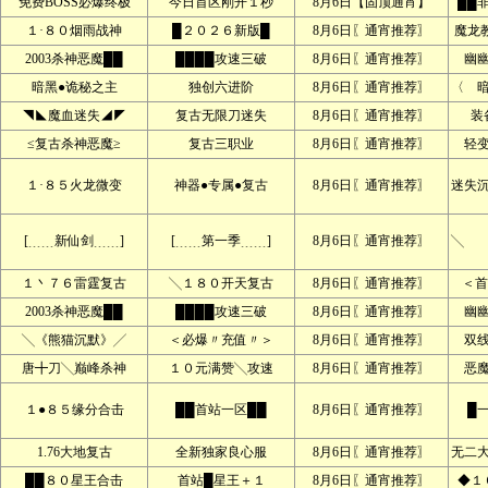
免费BOSS必爆终极
今日首区刚开１秒
8月6日【固顶通宵】
██
１·８０烟雨战神
█２０２６新版█
8月6日〖通宵推荐〗
魔龙
2003杀神恶魔██
████攻速三破
8月6日〖通宵推荐〗
幽
暗黑●诡秘之主
独创六进阶
8月6日〖通宵推荐〗
〈 
◥◣魔血迷失◢◤
复古无限刀迷失
8月6日〖通宵推荐〗
装
≤复古杀神恶魔≥
复古三职业
8月6日〖通宵推荐〗
轻
１·８５火龙微变
神器●专属●复古
8月6日〖通宵推荐〗
迷失
[﹍﹍新仙剑﹍﹍]
[﹍﹍第一季﹍﹍]
8月6日〖通宵推荐〗
╲ 
１丶７６雷霆复古
╲１８０开天复古
8月6日〖通宵推荐〗
＜首
2003杀神恶魔██
████攻速三破
8月6日〖通宵推荐〗
幽
╲《熊猫沉默》╱
＜必爆〃充值〃＞
8月6日〖通宵推荐〗
双
唐╋刀╲巅峰杀神
１０元满赞╲攻速
8月6日〖通宵推荐〗
恶
１●８５缘分合击
██首站一区██
8月6日〖通宵推荐〗
█
1.76大地复古
全新独家良心服
8月6日〖通宵推荐〗
无二
██８０星王合击
首站█星王＋１
8月6日〖通宵推荐〗
◆１