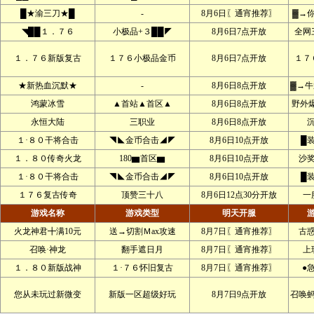
█★渝三刀★█
-
8月6日〖通宵推荐〗
▓→
◥██１．７６
小极品+３██◤
8月6日7点开放
全网
１．７６新版复古
１７６小极品金币
8月6日7点开放
１７
★新热血沉默★
-
8月6日8点开放
▓→牛
鸿蒙冰雪
▲首站▲首区▲
8月6日8点开放
野外爆
永恒大陆
三职业
8月6日8点开放
１·８０干将合击
◥◣金币合击◢◤
8月6日10点开放
█
１．８０传奇火龙
180▆首区▆
8月6日10点开放
沙
１·８０干将合击
◥◣金币合击◢◤
8月6日10点开放
█
１７６复古传奇
顶赞三十八
8月6日12点30分开放
一
游戏名称
游戏类型
明天开服
火龙神君╋满10元
送→切割Ｍax攻速
8月7日〖通宵推荐〗
古
召唤·神龙
翻手遮日月
8月7日〖通宵推荐〗
上
１．８０新版战神
１·７６怀旧复古
8月7日〖通宵推荐〗
●
您从未玩过新微变
新版一区超级好玩
8月7日9点开放
召唤