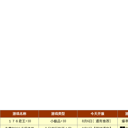
游戏名称
游戏类型
今天开服
１７６君王+10
小极品+10
8月6日〖通宵推荐〗
爆