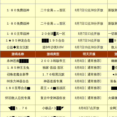
１·８０免费战神
二十全满→→首区
8月7日12点30分开放
新版
１·８０免费战神
二十全满→→首区
8月7日12点30分开放
新版
１·８０主宰战神
２０全满█真一区
8月7日13点开放
一切
１★９５神龙合击
███１９５合击
8月7日14点开放
██
公益◆复古沉默
道B牛沙奖8.8W
8月7日19点30分开放
散
游戏名称
游戏类型
明天开服
杀神恶魔████
２００３韩版帝王
8月8日〖通宵推荐〗
幽
１.８５神王玉兔
独家·首战·首区
8月8日〖通宵推荐〗
█
召唤老魔全新季
１.７６暗黑沉默
8月8日〖通宵推荐〗
●
80东方神器合击
神器道盾专属
8月8日〖通宵推荐〗
装备
１８０至尊合击▇
星王＋４▇首战区
8月8日〖通宵推荐〗
▇▇
怀旧散人忘忧专属
复古中变神器倍攻
8月8日〖通宵推荐〗
火爆
◥██１．７６
小极品+３██◤
8月8日7点开放
全网