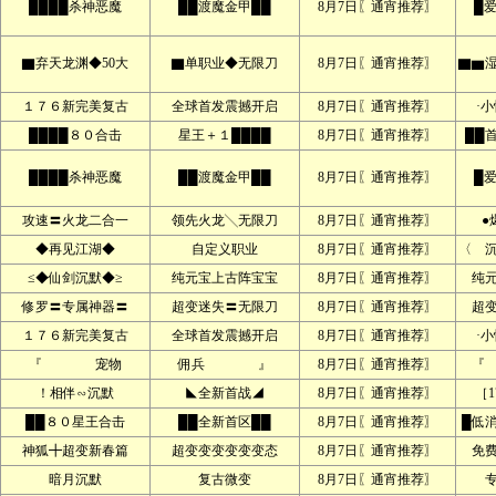
████杀神恶魔
██渡魔金甲██
8月7日〖通宵推荐〗
█
▇弃天龙渊◆50大
▇单职业◆无限刀
8月7日〖通宵推荐〗
▇▆
１７６新完美复古
全球首发震撼开启
8月7日〖通宵推荐〗
·
████８０合击
星王＋１████
8月7日〖通宵推荐〗
██
████杀神恶魔
██渡魔金甲██
8月7日〖通宵推荐〗
█
攻速〓火龙二合一
领先火龙╲无限刀
8月7日〖通宵推荐〗
●
◆再见江湖◆
自定义职业
8月7日〖通宵推荐〗
〈 
≤◆仙剑沉默◆≥
纯元宝上古阵宝宝
8月7日〖通宵推荐〗
纯
修罗〓专属神器〓
超变迷失〓无限刀
8月7日〖通宵推荐〗
超
１７６新完美复古
全球首发震撼开启
8月7日〖通宵推荐〗
·
『 宠物
佣兵 』
8月7日〖通宵推荐〗
『
！相伴∽沉默
◣全新首战◢
8月7日〖通宵推荐〗
［1
██８０星王合击
██全新首区██
8月7日〖通宵推荐〗
█低
神狐╋超变新春篇
超变变变变变变态
8月7日〖通宵推荐〗
免
暗月沉默
复古微变
8月7日〖通宵推荐〗