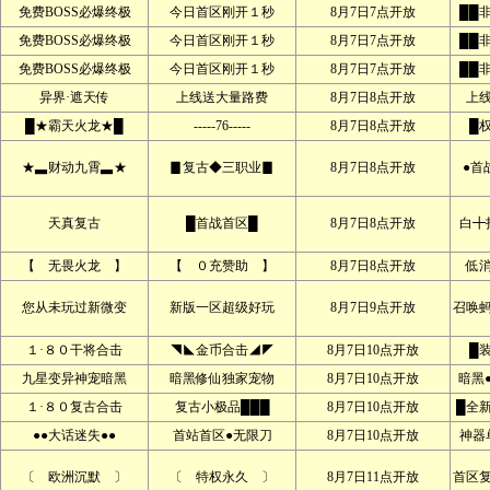
免费BOSS必爆终极
今日首区刚开１秒
8月7日7点开放
██
免费BOSS必爆终极
今日首区刚开１秒
8月7日7点开放
██
免费BOSS必爆终极
今日首区刚开１秒
8月7日7点开放
██
异界·遮天传
上线送大量路费
8月7日8点开放
上
█★霸天火龙★█
-----76-----
8月7日8点开放
█
★▃财动九霄▃★
▊复古◆三职业▊
8月7日8点开放
●首
天真复古
█首战首区█
8月7日8点开放
白╋
【 无畏火龙 】
【 ０充赞助 】
8月7日8点开放
低
您从未玩过新微变
新版一区超级好玩
8月7日9点开放
召唤
１·８０干将合击
◥◣金币合击◢◤
8月7日10点开放
█
九星变异神宠暗黑
暗黑修仙独家宠物
8月7日10点开放
暗黑
１·８０复古合击
复古小极品███
8月7日10点开放
█全
●●大话迷失●●
首站首区●无限刀
8月7日10点开放
神器
〔 欧洲沉默 〕
〔 特权永久 〕
8月7日11点开放
首区