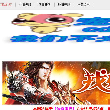
网站首页
今日开服
明日开服
昨日开服
全部版本
昨日开服_昨日新开一秒传奇_昨天刚开
发布时间: