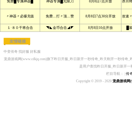
免费█专属神器█
神器专属█无限刀
8月8日7点开放
赤月
〃神器〃必爆充值
免费﹏打〃顶﹏赞
8月8日7点30分开放
攻速
１·８０干将合击
◥◣金币合击◢◤
8月8日10点开放
█
友情链接
中变传奇
找好服
好私服
宠鼎游戏网(www.cdkjq.com)旗下昨日开服_昨日新开一秒传奇_昨天刚开一
是用户查找昨日开服_昨日新开一
栏目导航： |
传
Copyright © 2019 - 2020
宠鼎游戏网(ww