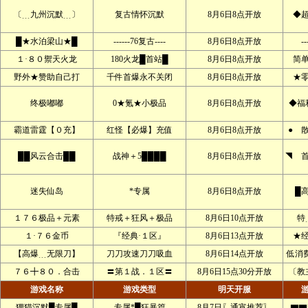
〔﹍九州沉默﹍〕
复古情怀沉默
8月6日8点开放
◆
█★水泊梁山★█
------76复古----
8月6日8点开放
--
１·８０禦天火龙
180火龙█首站█
8月6日8点开放
简
野外★赞助自己打
千件首爆永不关闭
8月6日8点开放
★
终极嘟嘟
0★氪★小极品
8月6日8点开放
◆福
霸道雷霆【０充】
红怪【必爆】充值
8月6日8点开放
● 
██风云合击██
战神＋5████
8月6日8点开放
◥ 
迷失仙岛
*专属
8月6日8点开放
█
１７６极品＋元素
特戒＋狂风＋极品
8月6日10点开放
特
１·７６金币
『经典·１区』
8月6日13点开放
★
【高爆﹍无限刀】
刀刀攻速刀刀吸血
8月6日14点开放
低消
７６╋８０．合击
〓第１战．１区〓
8月6日15点30分开放
〔教
游戏名称
游戏类型
明天开服
狸猫沉默█专属█
专属*█狂暴篇
8月7日〖通宵推荐〗
▇▇