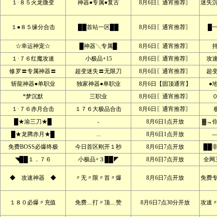
１·８５火龙微变
神器●专属●复古
8月6日〖通宵推荐〗
迷失
１●８５缘分合击
██首站一区██
8月6日〖通宵推荐〗
█
☆幸运神宠☆
█神器╲专属█
8月6日〖通宵推荐〗
１·７６红魔攻速
小极品+15
8月6日〖通宵推荐〗
攻
修罗〓专属神器〓
超变迷失〓无限刀
8月6日〖通宵推荐〗
超
斩龍神器●单职业
独家神器●单职业
8月6日【固顶通宵】
●
*梦沉默
三职业
8月6日〖通宵推荐〗
１·７６赤月合击
１７６大极品合击
8月6日〖通宵推荐〗
█★渝三刀★█
-
8月6日1点开放
▓→
█★龙腾赤月★█
...
8月6日1点开放
--
免费BOSS必爆终极
今日首区刚开１秒
8月6日7点开放
██
◥██１．７６
小极品+３██◤
8月6日7点开放
全网
◆ 攻速神器 ◆
〃无〃限〃首〃爆
8月6日7点开放
免费
１８０必爆〃充值
免费﹏打〃顶﹏赞
8月6日7点30分开放
攻速