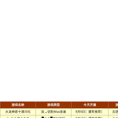
游戏名称
游戏类型
今天开服
火龙神君╋满10元
送→切割Ｍax攻速
8月6日〖通宵推荐〗
古