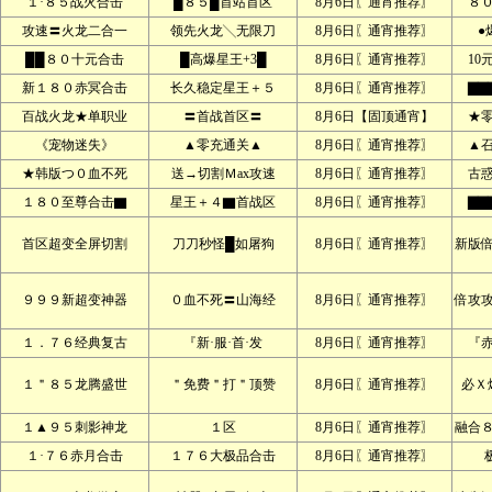
１·８５战火合击
█８５█首站首区
8月6日〖通宵推荐〗
８
攻速〓火龙二合一
领先火龙╲无限刀
8月6日〖通宵推荐〗
●
██８０十元合击
█高爆星王+3█
8月6日〖通宵推荐〗
10
新１８０赤冥合击
长久稳定星王＋５
8月6日〖通宵推荐〗
▇▇
百战火龙★单职业
〓首战首区〓
8月6日【固顶通宵】
★
《宠物迷失》
▲零充通关▲
8月6日〖通宵推荐〗
▲
★韩版つ０血不死
送→切割Ｍax攻速
8月6日〖通宵推荐〗
古
１８０至尊合击▇
星王＋４▇首战区
8月6日〖通宵推荐〗
▇▇
首区超变全屏切割
刀刀秒怪█如屠狗
8月6日〖通宵推荐〗
新版
９９９新超变神器
０血不死〓山海经
8月6日〖通宵推荐〗
倍攻
１．７６经典复古
『新·服·首·发
8月6日〖通宵推荐〗
『赤
１＂８５龙腾盛世
＂免费＂打＂顶赞
8月6日〖通宵推荐〗
必Ｘ
１▲９５刺影神龙
１区
8月6日〖通宵推荐〗
融合
１·７６赤月合击
１７６大极品合击
8月6日〖通宵推荐〗