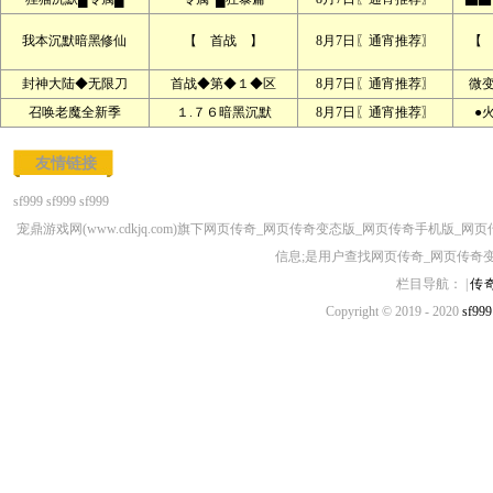
我本沉默暗黑修仙
【 首战 】
8月7日〖通宵推荐〗
【
封神大陆◆无限刀
首战◆第◆１◆区
8月7日〖通宵推荐〗
微
召唤老魔全新季
１.７６暗黑沉默
8月7日〖通宵推荐〗
●
友情链接
sf999
sf999
sf999
宠鼎游戏网(www.cdkjq.com)旗下网页传奇_网页传奇变态版_网页传奇手
信息;是用户查找网页传奇_网页传奇
栏目导航： |
传
Copyright © 2019 - 2020
sf999