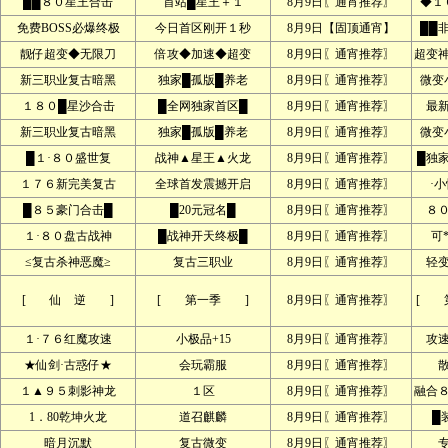
██８０星王合击
首站█星王＋１
8月9日〖通宵推荐〗
◆１
免费BOSS必爆终极
今日首区刚开１秒
8月9日【固顶通宵】
██
靓仔超变◆无限刀
倍攻◆加速◆超变
8月9日〖通宵推荐〗
超变
新三职业复古暗黑
独家█孤版█养老
8月9日〖通宵推荐〗
微变
１８０█星沙合击
█全网独家首区█
8月9日〖通宵推荐〗
最
新三职业复古暗黑
独家█孤版█养老
8月9日〖通宵推荐〗
微变
█１·８０盛世复
战神▲星王▲火龙
8月9日〖通宵推荐〗
█独
１７６新完美复古
全球首发震撼开启
8月9日〖通宵推荐〗
·
█８５豪门合击█
█20元冠名█
8月9日〖通宵推荐〗
８
１·８０盘古战神
█战神开天终极█
8月9日〖通宵推荐〗
可
≤复古杀神恶魔≥
复古三职业
8月9日〖通宵推荐〗
轻
[ 仙 逆 ]
[ 第一季 ]
8月9日〖通宵推荐〗
[ 
１·７６红魔攻速
小极品+15
8月9日〖通宵推荐〗
攻
★仙剑·古惑仔★
会玩霸服
8月9日〖通宵推荐〗
１▲９５刺影神龙
１区
8月9日〖通宵推荐〗
融合
1．80乾坤火龙
道召麒麟
8月9日〖通宵推荐〗
█
暗月沉默
复古微变
8月9日〖通宵推荐〗