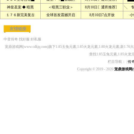
神皇圣宠 ◆ 暗黑
＜暗黑三职业＞
8月10日〖通宵推荐〗
╲ 
１７６新完美复古
全球首发震撼开启
8月10日7点开放
·
友情链接
中变传奇
找好服
好私服
宠鼎游戏网(www.cdkjq.com)旗下1.85玉兔元素,1.85火龙元素,1.80火龙元素,
查找1.85玉兔元素,1.85火
栏目导航： |
传
Copyright © 2019 - 2020
宠鼎游戏网(ww