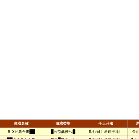
游戏名称
游戏类型
今天开服
８０经典合击██
█公益战神+2█
8月9日〖通宵推荐〗
金