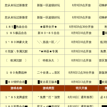
您从未玩过新微变
新版一区超级好玩
8月9日9点开放
召唤
您从未玩过新微变
新版一区超级好玩
8月9日9点开放
召唤
１８５█热血合击
★爆率全开★
8月9日9点30分开放
１·８５极品合击
新８０+８５合击
8月9日10点开放
█
１丶８０神豪火龙
╲╲首战一区╱╱
8月9日10点开放
低消
０充版╲专属沉默
*★神器★专属
8月9日10点开放
免费
〔 欧洲沉默 〕
〔 特权永久 〕
8月9日11点开放
首区
１·８０免费战神
二十全满→→首区
8月9日12点30分开放
新版
█８０情怀合击█
█复古星王版本█
8月9日13点开放
█欢
游戏名称
游戏类型
明天开服
１＂８５龙腾盛世
＂免费＂打＂顶赞
8月10日〖通宵推荐〗
必Ｘ
１８０至尊合击▇
星王＋４▇首战区
8月10日〖通宵推荐〗
▇▇