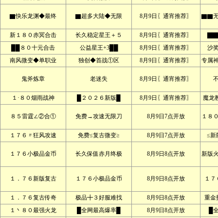
▇快乐龙渊◆最终
▇超多大陆◆无限
8月9日〖通宵推荐〗
▇▇
新１８０赤冥合击
长久稳定星王＋５
8月9日〖通宵推荐〗
▇▇
██８０十元合击
公益星王+3██
8月9日〖通宵推荐〗
沙
南风微变◆单职业
独创◆首战①区
8月9日〖通宵推荐〗
专属
鬼斧炼章
老迷失
8月9日〖通宵推荐〗
１·８０烟雨战神
█２０２６新版█
8月9日〖通宵推荐〗
魔龙
８５雷霆∠②合①
免费→攻速无限刀
8月9日7点开放
１８
１７６〃狂风攻速
免费≤复古微变≥
8月9日7点开放
≤新
１７６小极品金币
长久保值赤月终极
8月9日8点开放
新版
１．７６新版复古
１７６小极品金币
8月9日8点开放
１７
１．７６复古传奇
极品╋３好服难找
8月9日8点开放
重金
１丶８０最强火龙
█全网最高爆率█
8月9日8点开放
█