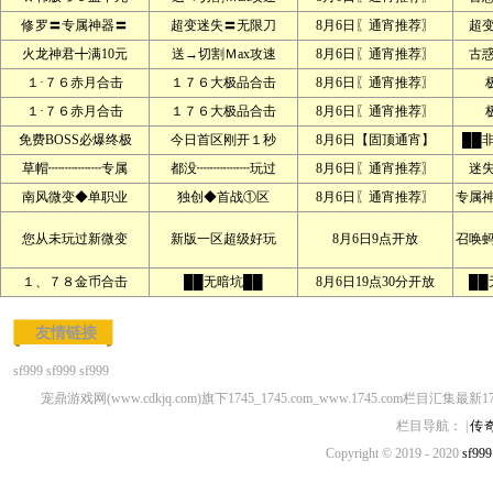
修罗〓专属神器〓
超变迷失〓无限刀
8月6日〖通宵推荐〗
超
火龙神君╋满10元
送→切割Ｍax攻速
8月6日〖通宵推荐〗
古
１·７６赤月合击
１７６大极品合击
8月6日〖通宵推荐〗
１·７６赤月合击
１７６大极品合击
8月6日〖通宵推荐〗
免费BOSS必爆终极
今日首区刚开１秒
8月6日【固顶通宵】
██
草帽┉┉┉┉专属
都没┉┉┉┉玩过
8月6日〖通宵推荐〗
迷
南风微变◆单职业
独创◆首战①区
8月6日〖通宵推荐〗
专属
您从未玩过新微变
新版一区超级好玩
8月6日9点开放
召唤
１、７８金币合击
██无暗坑██
8月6日19点30分开放
██
友情链接
sf999
sf999
sf999
宠鼎游戏网(www.cdkjq.com)旗下1745_1745.com_www.1745.com栏目汇集最新1
栏目导航： |
传
Copyright © 2019 - 2020
sf999