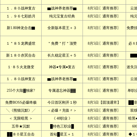
１．８０战神复古
▆战神养老推荐▆
8月5日〖通宵推荐〗
云
１．９６七彩皓月
纯元宝复古经典
8月5日〖通宵推荐〗
纯
新1.80神龙合击▇
全新版本星王＋３
8月5日〖通宵推荐〗
免费
１＂８５龙腾盛世
＂免费＂打＂顶赞
8月5日〖通宵推荐〗
必Ｘ
新１８０赤冥合击
长久稳定星王＋５
8月5日〖通宵推荐〗
▇▇
１·８５火龙微变
神器●专属●复古
8月5日〖通宵推荐〗
迷失
１．８０战神复古
▆战神养老推荐▆
8月5日〖通宵推荐〗
云
255个大陆▓独家?
专属遗忘神器▓▓
8月5日〖通宵推荐〗
单职
免费BOSS必爆终极
今日首区刚开１秒
8月5日【固顶通宵】
██
╲《熊猫沉默》╱
＜必爆〃充值〃＞
8月5日〖通宵推荐〗
双
＜ 无限暗黑 ＞
《 48职业 》
8月5日〖通宵推荐〗
暗黑
五帝★沉默
█特色三职业█
8月5日〖通宵推荐〗
60
██８０星王合击
首站█星王＋１
8月5日〖通宵推荐〗
◆１