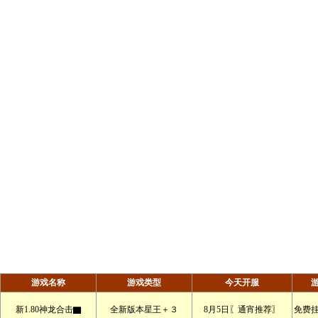
游戏名称
游戏类型
今天开服
新1.80神龙合击▇
全新版本星王＋３
8月5日〖通宵推荐〗
免费