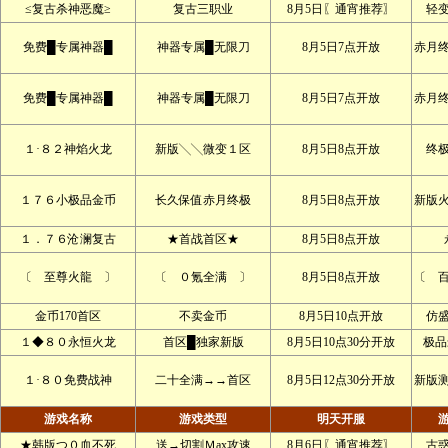
≤复古杀神恶魔≥
复古三职业
8月5日〖通宵推荐〗
轻
免费█专属神器█
神器专属█无限刀
8月5日7点开放
赤月
免费█专属神器█
神器专属█无限刀
8月5日7点开放
赤月
１·８２神焰火龙
新版╲╲微变１区
8月5日8点开放
终
１７６小极品金币
长久保值赤月终极
8月5日8点开放
新版
１．７６沧澜复古
★首战首区★
8月5日8点开放
〔 至尊火龍 〕
〔 ０氪全满 〕
8月5日8点开放
〔 
金币170首区
不卖金币
8月5日10点开放
仿
１◆８０永恒火龙
首区█独家新版
8月5日10点30分开放
极品
１·８０免费战神
二十全满→→首区
8月5日12点30分开放
新版
游戏名称
游戏类型
明天开服
★韩版つ０血不死
送→切割Ｍax攻速
8月6日〖通宵推荐〗
古