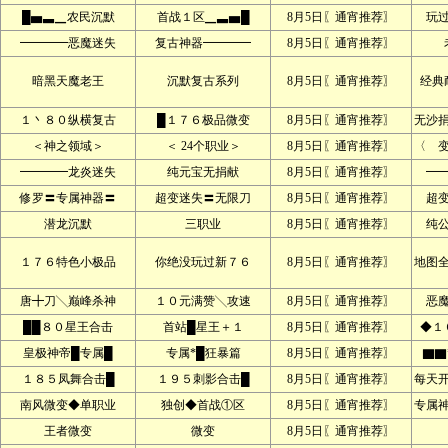
█▅▃▁农民沉默
首战１区▁▃▅█
8月5日〖通宵推荐〗
玩
━━━━恶魔迷失
复古神器━━━━
8月5日〖通宵推荐〗
暗黑天魔老王
沉默复古系列
8月5日〖通宵推荐〗
经典
１丶８０纵横复古
█１７６极品微变
8月5日〖通宵推荐〗
无沙
＜神之领域＞
＜ 24个职业＞
8月5日〖通宵推荐〗
〈 
━━━━龙炎迷失
纯元宝无捐献
8月5日〖通宵推荐〗
━
修罗〓专属神器〓
超变迷失〓无限刀
8月5日〖通宵推荐〗
超
潜龙沉默
三职业
8月5日〖通宵推荐〗
纯
１７６特色小极品
你绝没玩过新７６
8月5日〖通宵推荐〗
地图
唐╋刀╲巅峰杀神
１０元满赞╲攻速
8月5日〖通宵推荐〗
恶
██８０星王合击
首站█星王＋１
8月5日〖通宵推荐〗
◆１
皇极神帝█专属█
专属*█狂暴篇
8月5日〖通宵推荐〗
▇▇
１８５凤舞合击█
１９５刺影合击█
8月5日〖通宵推荐〗
每天
南风微变◆单职业
独创◆首战①区
8月5日〖通宵推荐〗
专属
王者微变
微变
8月5日〖通宵推荐〗