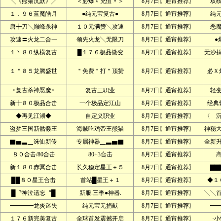
╲《熊猫沉默》╱
＜必爆〃充值〃＞
8月7日〖通宵推荐〗
双
１．９６蓝魔皓月
●纯元宝复古●
8月7日〖通宵推荐〗
纯
唐╋刀╲巅峰杀神
１０元满赞╲攻速
8月7日〖通宵推荐〗
恶
攻速〓火龙二合一
领先火龙╲无限刀
8月7日〖通宵推荐〗
●
１丶８０纵横复古
█１７６极品微变
8月7日〖通宵推荐〗
无沙
１＂８５龙腾盛世
＂免费＂打＂顶赞
8月7日〖通宵推荐〗
必Ｘ
≤复古杀神恶魔≥
复古三职业
8月7日〖通宵推荐〗
轻
新╋８０极品合击
一个极品定江山
8月7日〖通宵推荐〗
经典
◆再见江湖◆
自定义职业
8月7日〖通宵推荐〗
〈 
盗梦三国新骷髅王
海贼吃鸡帝王熊猫
8月7日〖通宵推荐〗
神秘
▇▅▃▁诛仙新传
专属神器▁▃▅▇
8月7日〖通宵推荐〗
全新
８０合击/80合击
80+3合击
8月7日〖通宵推荐〗
新１８０赤冥合击
长久稳定星王＋５
8月7日〖通宵推荐〗
▇▇
██８０星王合击
首站█星王＋１
8月7日〖通宵推荐〗
◆１
█〝神泣遗忘〝█
新服.三季●神器.
8月7日〖通宵推荐〗
╲╲
━━━━龙炎迷失
纯元宝无捐献
8月7日〖通宵推荐〗
━
１７６新完美复古
全球首发震撼开启
8月7日〖通宵推荐〗
·