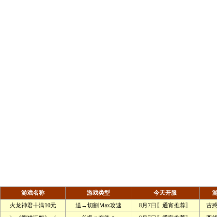
游戏名称
游戏类型
今天开服
火龙神君╋满10元
送→切割Ｍax攻速
8月7日〖通宵推荐〗
古