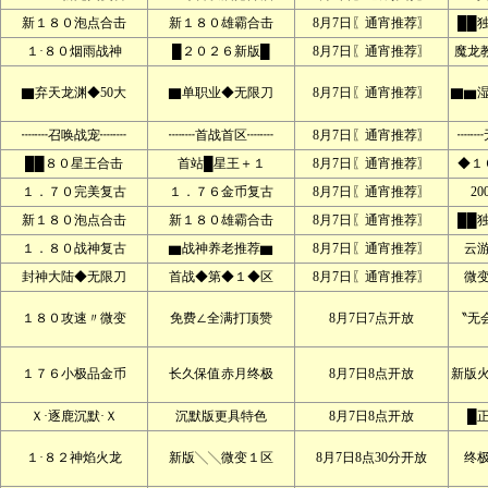
新１８０泡点合击
新１８０雄霸合击
8月7日〖通宵推荐〗
██
１·８０烟雨战神
█２０２６新版█
8月7日〖通宵推荐〗
魔龙
▇弃天龙渊◆50大
▇单职业◆无限刀
8月7日〖通宵推荐〗
▇▆
┉┉召唤战宠┉┉
┉┉首战首区┉┉
8月7日〖通宵推荐〗
┉┉
██８０星王合击
首站█星王＋１
8月7日〖通宵推荐〗
◆１
１．７０完美复古
１．７６金币复古
8月7日〖通宵推荐〗
2
新１８０泡点合击
新１８０雄霸合击
8月7日〖通宵推荐〗
██
１．８０战神复古
▆战神养老推荐▆
8月7日〖通宵推荐〗
云
封神大陆◆无限刀
首战◆第◆１◆区
8月7日〖通宵推荐〗
微
１８０攻速〃微变
免费∠全满打顶赞
8月7日7点开放
〝无
１７６小极品金币
长久保值赤月终极
8月7日8点开放
新版
Ｘ·逐鹿沉默·Ｘ
沉默版更具特色
8月7日8点开放
█
１·８２神焰火龙
新版╲╲微变１区
8月7日8点30分开放
终