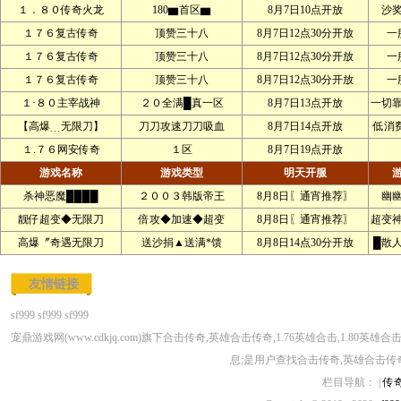
１．８０传奇火龙
180▆首区▆
8月7日10点开放
沙
１７６复古传奇
顶赞三十八
8月7日12点30分开放
一
１７６复古传奇
顶赞三十八
8月7日12点30分开放
一
１７６复古传奇
顶赞三十八
8月7日12点30分开放
一
１·８０主宰战神
２０全满█真一区
8月7日13点开放
一切
【高爆﹍无限刀】
刀刀攻速刀刀吸血
8月7日14点开放
低消
１.７６网安传奇
１区
8月7日19点开放
游戏名称
游戏类型
明天开服
杀神恶魔████
２００３韩版帝王
8月8日〖通宵推荐〗
幽
靓仔超变◆无限刀
倍攻◆加速◆超变
8月8日〖通宵推荐〗
超变
高爆〞奇遇无限刀
送沙捐▲送满*馈
8月8日14点30分开放
█散
友情链接
sf999
sf999
sf999
宠鼎游戏网(www.cdkjq.com)旗下合击传奇,英雄合击传奇,1.76英雄合击,1.80英
息;是用户查找合击传奇,英雄合击传奇,1
栏目导航： |
传