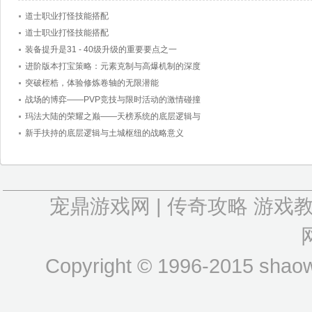
道士职业打怪技能搭配
道士职业打怪技能搭配
装备提升是31 - 40级升级的重要要点之一
进阶版本打宝策略：元素克制与高爆机制的深度
突破桎梏，体验修炼卷轴的无限潜能
战场的博弈——PVP竞技与限时活动的激情碰撞
玛法大陆的荣耀之巅——天榜系统的底层逻辑与
新手扶持的底层逻辑与土城枢纽的战略意义
宠鼎游戏网
|
传奇攻略
游戏
Copyright © 1996-2015 shaow