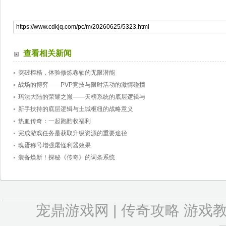
查看相关新闻
突破桎梏，体验修炼卷轴的无限潜能
战场的博弈——PVP竞技与限时活动的激情碰撞
玛法大陆的荣耀之巅——天榜系统的底层逻辑与
新手扶持的底层逻辑与土城枢纽的战略意义
热血传奇：一起跑酷收福利
完成游戏任务是获取升级资源的重要途径
魂蛋称号增强屠怪利器效果
装备焕新！探秘《传奇》的词条系统
宠鼎游戏网
|
传奇攻略
游戏