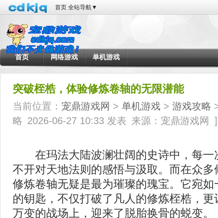
首页
全站导航
▼
首页
网络游戏
单机游戏
突破桎梏，体验修炼卷轴的无限潜能
当前位置：
宠鼎游戏网
>
单机游戏
>
游戏攻略
>
略
2026-06-27 10:33 发表
来源：宠鼎游戏网
]
在玛法大陆波澜壮阔的史诗中，每一
不开对天地法则的感悟与汲取。而在众多
修炼卷轴无疑是最为璀璨的瑰宝。它宛如
的钥匙，不仅打破了凡人的修炼桎梏，更
万变的战场上，迎来了脱胎换骨的蜕变。