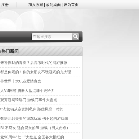
|
注册
加入收藏
|
放到桌面
|
设为首页
关热门新闻
谁来补偿我的青春？后高考时代的网游推荐
全都是你闹的！你的女朋友不玩游戏的九大理
魔兽世界十大职业爱情宣言
人VS网游 胸器大盘点哪个更给力
反观齐游网琦瑶门 游戏门事件大盘点
体”态营销从寂寞到私奔 那些风靡一时的
细数堪比郭美美的游戏玩家 伤不起的游戏炫
BL不腐女 适合腐女的BL游戏（男人勿点）
党90周年“七一”大盘点 全国各大报纸的