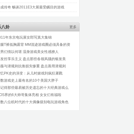
成传奇 畅谈2011E3大展最受瞩目的游戏
乐八卦
更多
011年东京电玩展女郎写真大集锦
美腿T裤低胸露背 MM混迹游戏圈必须具备的资
宅男们情以何堪 湿身游戏美女性感撩人
银发控享乐主义 盘点那些各领风骚的银发美
戚薇与潜规则抗衡损失惨重 盘点善用潜规则
追忆PK史的演变：从儿时嬉戏到疯狂屠戮
历数游戏史上最有名的10个美国大胖子
你记得那些最易被历史遗忘的十大经典游戏么
OS界的6大帅哥集体亮相 女女们有福啦
细数八位机时代的十大偶像级别电玩游戏角色