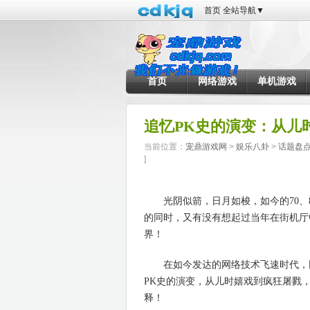
首页
全站导航
▼
首页
网络游戏
单机游戏
追忆PK史的演变：从儿
当前位置：
宠鼎游戏网
>
娱乐八卦
>
话题盘
]
光阴似箭，日月如梭，如今的70、8
的同时，又有没有想起过当年在街机厅
界！
在如今发达的网络技术飞速时代，网
PK史的演变，从儿时嬉戏到疯狂屠戮，
释！