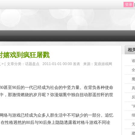
登录
相
时嬉戏到疯狂屠戮
点
> [
文章分类：话题盘点
2011-01-01 00:00 发表
来源：宠鼎游戏网
0甚至90后的一代已经成为社会的中坚力量。在背负各种使命
真
中，那激情燃烧的岁月呢？弥漫烟熏中独自扭动那遥控秆的世
“
络与游戏已经成为众多人群生活中不可缺少的一部分。追忆
在性格迥然的80后与90后身上隐隐透露着对格斗游戏不同诠
无
建