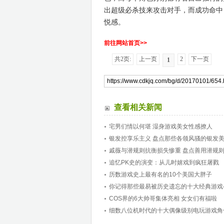
出超级必杀技来攻击对手，而成功命中
悦感。
前往网站首页>>
共2页:
上一页
2
下一页
1
查看相关新闻
宅男们情以何堪 湿身游戏美女性感撩人
银发控享乐主义 盘点那些各领风骚的银发
戚薇与潜规则抗衡损失惨重 盘点善用潜规
追忆PK史的演变：从儿时嬉戏到疯狂屠戮
历数游戏史上最有名的10个美国大胖子
你记得那些最易被历史遗忘的十大经典游戏
COS界的6大帅哥集体亮相 女女们有福啦
细数八位机时代的十大偶像级别电玩游戏角