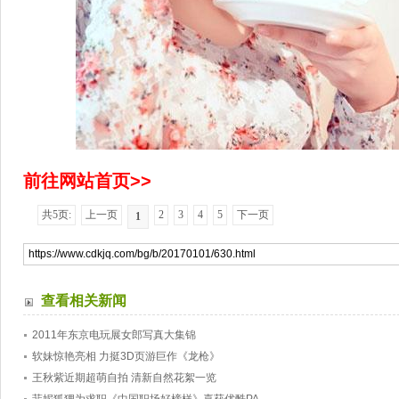
前往网站首页>>
共5页:
上一页
2
3
4
5
下一页
1
查看相关新闻
2011年东京电玩展女郎写真大集锦
软妹惊艳亮相 力挺3D页游巨作《龙枪》
王秋紫近期超萌自拍 清新自然花絮一览