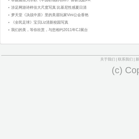
菲妮狐狸为求职《中国职场好榜样》喜获优酷PA
涉足网游诗梓佳大尺度写真 比基尼性感夏日清
梦天堂《决战中原》里的美眉玩家Vini公会香艳
《全民足球》宝贝Liz清新校园写真
我们的美，等你欣赏，与您相约2011年CJ展台
关于我们
|
联系我们
|
(c) Co