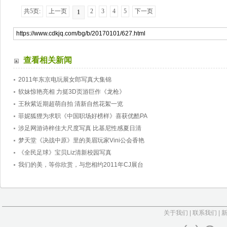
共5页:
上一页
2
3
4
5
下一页
1
查看相关新闻
2011年东京电玩展女郎写真大集锦
软妹惊艳亮相 力挺3D页游巨作《龙枪》
王秋紫近期超萌自拍 清新自然花絮一览
菲妮狐狸为求职《中国职场好榜样》喜获优酷PA
涉足网游诗梓佳大尺度写真 比基尼性感夏日清
梦天堂《决战中原》里的美眉玩家Vini公会香艳
《全民足球》宝贝Liz清新校园写真
我们的美，等你欣赏，与您相约2011年CJ展台
关于我们
|
联系我们
|