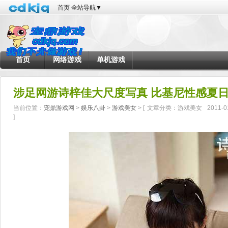
首页
全站导航
▼
首页
网络游戏
单机游戏
涉足网游诗梓佳大尺度写真 比基尼性感夏
当前位置：
宠鼎游戏网
>
娱乐八卦
>
游戏美女
> [
文章分类：游戏美女
2011-0
]