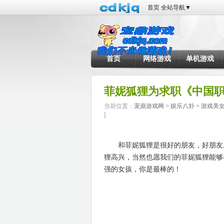
首页
全站导航
▼
首页
网络游戏
单机游戏
菲妮狐狸为求职《中国职
当前位置：
宠鼎游戏网
>
娱乐八卦
>
游戏美
]
和菲妮狐狸是很好的朋友，好朋友成功
狸高兴，当然也愿我们的菲妮狐狸能够
强的女孩，你是最棒的！