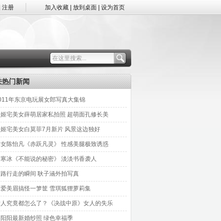
|
注册
加入收藏
|
放到桌面
|
设为首页
关热门新闻
011年东京电玩展女郎写真大集锦
妖姬宅美女薛萌居家私拍照 超萌面孔修长美
妖姬宅美女白莫菲7月新片 风景这边独好
美女陈怡凡《赤跃凡灵》 性感美腿极致诱惑
梁寒冰《不能说的秘密》 淡淡书香袭人
一路行走的瞬间 耿子涵外拍写真
可爱美眉搞怪一箩筐 雪琪狐狸萝莉集
女人究竟都怎么了？《决战中原》女人的失乐
马阳阳最新婚纱照 绿色幸福季