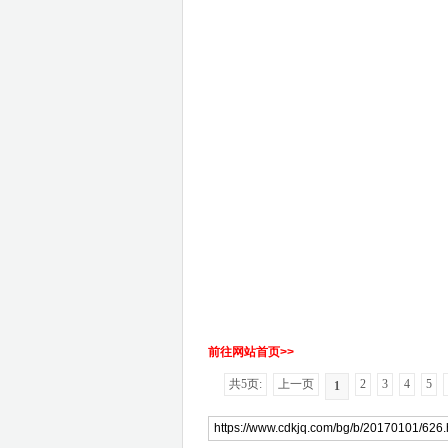
前往网站首页>>
共5页:
上一页
2
3
4
5
1