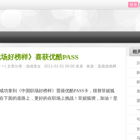
登录
相
场好榜样》喜获优酷PASS
2
女
> [
文章分类：游戏美女
2011-01-01 00:00 发表
来源：宠鼎游戏网
拿到《中国职场好榜样》晋级优酷PASS卡，很替菲妮狐
在下面的道路上，更好的在职场上挑战！菲妮狐狸，加油！坚