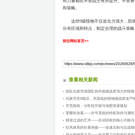
和力量都比半兽战士有所提升。半兽勇
和策略。
这些9级怪物不仅攻击力强大，防御
分布区域和特点，制定合理的战斗策略
前往网站首页>>
查看相关新闻
组队玩家凭借团队协作能挑战更强大的怪物
玩家升至9级后，所面临的怪物挑战愈发严
开荒路线：分阶段升级与地图资源规划
荣耀的加冕——封号系统的特权加持与属性
精准过滤的艺术——自动回收的核心功能与
狂风体系的狂暴突破——攻速压制与近战物
战士的破局之刃——半月弯刀与刺杀剑术的