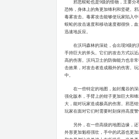
邪恶蜈蚣也是9级的怪物，主要分布
恐怖，身体上的角更加锋利和坚硬。邪
毒雾攻击。毒雾攻击能够使玩家陷入中
蜈蚣的攻击速度和移动速度都很快，血
迅速地反应。
在沃玛森林的深处，会出现9级的沃
手持巨大的斧头。它们的攻击方式以近
高的伤害。沃玛卫士的防御能力也非常
击效果，对攻击者造成额外的伤害。玩
中。
在一些特定的地图，如封魔谷的深处
强化版本，手臂上的钳子更加巨大和锋
大，能对玩家造成极高的伤害。邪恶钳
玩家在面对它们时需要时刻保持高度警
另外，在一些高级的地图边缘，还可
外形更加魁梧强壮，手中的武器也更加