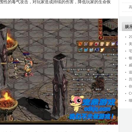
围性的毒气攻击，对玩家造成持续的伤害，降低玩家的生命恢
娱
2
C