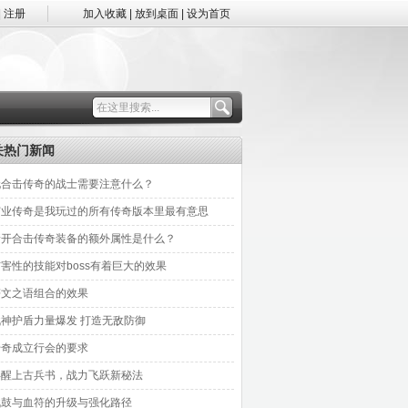
|
注册
加入收藏
|
放到桌面
|
设为首页
关热门新闻
玩合击传奇的战士需要注意什么？
霸业传奇是我玩过的所有传奇版本里最有意思
新开合击传奇装备的额外属性是什么？
害性的技能对boss有着巨大的效果
符文之语组合的效果
战神护盾力量爆发 打造无敌防御
传奇成立行会的要求
唤醒上古兵书，战力飞跃新秘法
战鼓与血符的升级与强化路径