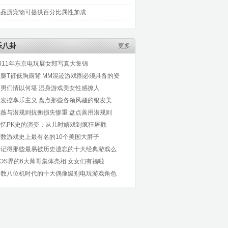
高品质宠物可提供百分比属性加成
乐八卦
更多
011年东京电玩展女郎写真大集锦
美腿T裤低胸露背 MM混迹游戏圈必须具备的资
宅男们情以何堪 湿身游戏美女性感撩人
银发控享乐主义 盘点那些各领风骚的银发美
戚薇与潜规则抗衡损失惨重 盘点善用潜规则
追忆PK史的演变：从儿时嬉戏到疯狂屠戮
历数游戏史上最有名的10个美国大胖子
你记得那些最易被历史遗忘的十大经典游戏么
OS界的6大帅哥集体亮相 女女们有福啦
细数八位机时代的十大偶像级别电玩游戏角色