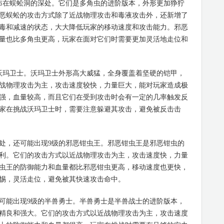
在蜈蚣洞的深处。它们是多角虫的进阶版本，外形更加狰狞
恶蜈蚣的攻击方式除了近战物理攻击和毒液攻击外，还新增了
毒和减速的状态，大大降低玩家的移动速度和攻击能力。邪恶
量也比多角虫更高，玩家在面对它们时需要更加灵活地走位和
玛卫士。沃玛卫士外形高大威猛，全身覆盖着坚硬的铠甲，
战物理攻击为主，攻击速度较快，力量巨大，能对玩家造成极
强，血量较高，而且它们在受到攻击时会有一定的几率触发反
家在挑战沃玛卫士时，需要注意躲避其攻击，避免被反击击
，还可能出现9级的邪恶钳虫王。邪恶钳虫王是邪恶钳虫的
利。它们的攻击方式以近战物理攻击为主，攻击速度快，力量
虫王的防御能力和血量都比邪恶钳虫更高，移动速度也更快，
惕，灵活走位，避免被其快速攻击命中。
能出现9级的半兽勇士。半兽勇士是半兽战士的进阶版本，
精良和强大。它们的攻击方式以近战物理攻击为主，攻击速度