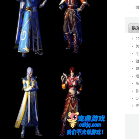
娱
2
C