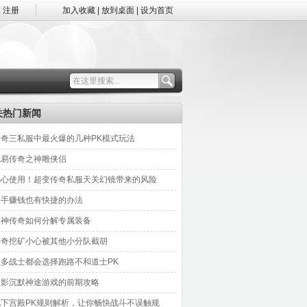
|
注册
加入收藏
|
放到桌面
|
设为首页
关热门新闻
传奇三私服中最火爆的几种PK模式玩法
武易传奇之神雕侠侣
小心使用！超变传奇私服天关幻镜带来的风险
新手赚钱也有快捷的办法
天神传奇如何分解专属装备
传奇挖矿小心被其他小分队截胡
很多战士都会选择跑路不和道士PK
天影沉默神途游戏的前期攻略
地下宫殿PK规则解析，让你畅快战斗不误触规