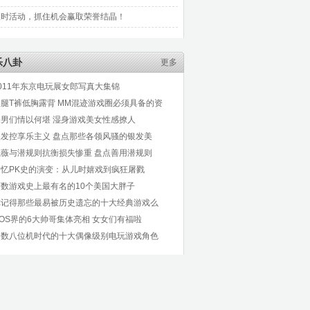
限时活动，抓住机会赢取荣誉结晶！
乐八卦
更多
011年东京电玩展女郎写真大集锦
美腿T裤低胸露背 MM混迹游戏圈必须具备的资
宅男们情以何堪 湿身游戏美女性感撩人
银发控享乐主义 盘点那些各领风骚的银发美
戚薇与潜规则抗衡损失惨重 盘点善用潜规则
追忆PK史的演变：从儿时嬉戏到疯狂屠戮
历数游戏史上最有名的10个美国大胖子
你记得那些最易被历史遗忘的十大经典游戏么
OS界的6大帅哥集体亮相 女女们有福啦
细数八位机时代的十大偶像级别电玩游戏角色