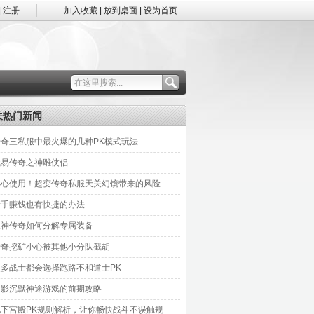
|
注册
加入收藏
|
放到桌面
|
设为首页
关热门新闻
传奇三私服中最火爆的几种PK模式玩法
武易传奇之神雕侠侣
小心使用！超变传奇私服天关幻镜带来的风险
新手赚钱也有快捷的办法
天神传奇如何分解专属装备
传奇挖矿小心被其他小分队截胡
很多战士都会选择跑路不和道士PK
天影沉默神途游戏的前期攻略
地下宫殿PK规则解析，让你畅快战斗不误触规