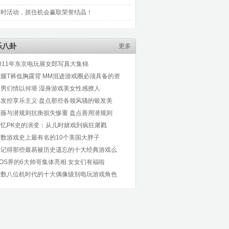
限时活动，抓住机会赢取荣誉结晶！
乐八卦
更多
011年东京电玩展女郎写真大集锦
美腿T裤低胸露背 MM混迹游戏圈必须具备的资
宅男们情以何堪 湿身游戏美女性感撩人
银发控享乐主义 盘点那些各领风骚的银发美
戚薇与潜规则抗衡损失惨重 盘点善用潜规则
追忆PK史的演变：从儿时嬉戏到疯狂屠戮
历数游戏史上最有名的10个美国大胖子
你记得那些最易被历史遗忘的十大经典游戏么
OS界的6大帅哥集体亮相 女女们有福啦
细数八位机时代的十大偶像级别电玩游戏角色