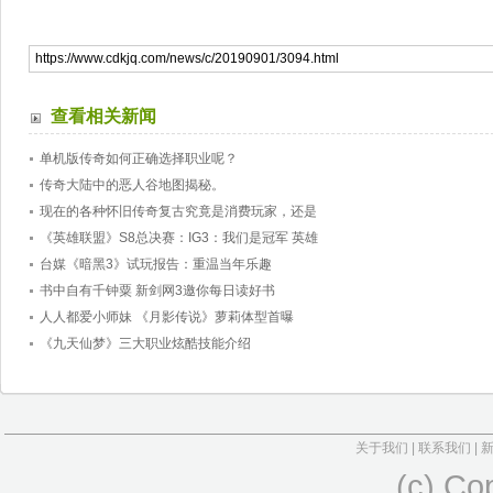
查看相关新闻
单机版传奇如何正确选择职业呢？
传奇大陆中的恶人谷地图揭秘。
现在的各种怀旧传奇复古究竟是消费玩家，还是
《英雄联盟》S8总决赛：IG3：我们是冠军 英雄
台媒《暗黑3》试玩报告：重温当年乐趣
书中自有千钟粟 新剑网3邀你每日读好书
人人都爱小师妹 《月影传说》萝莉体型首曝
《九天仙梦》三大职业炫酷技能介绍
关于我们
|
联系我们
|
(c) Co