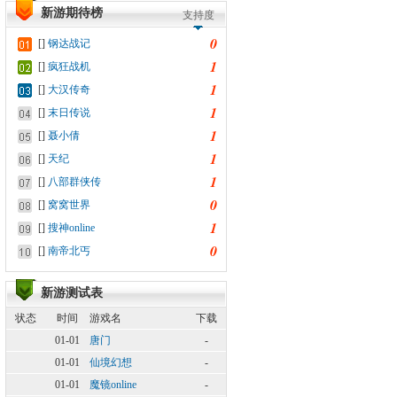
新游期待榜
支持度
0
[]
钢达战记
1
[]
疯狂战机
1
[]
大汉传奇
1
[]
末日传说
1
[]
聂小倩
1
[]
天纪
1
[]
八部群侠传
0
[]
窝窝世界
1
[]
搜神online
0
[]
南帝北丐
新游测试表
状态
时间
游戏名
下载
01-01
唐门
-
01-01
仙境幻想
-
01-01
魔镜online
-