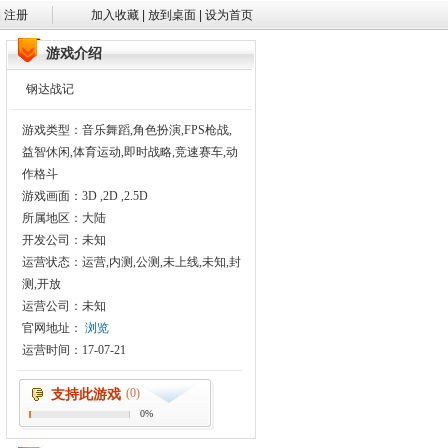
|
注册
加入收藏
|
放到桌面
|
设为首页
游戏介绍
钢达战记
游戏类型：音乐舞蹈,角色扮演,FPS枪战,
益智休闲,体育运动,即时战略,竞速赛车,动
作格斗
游戏画面：3D ,2D ,2.5D
所属地区：大陆
开发公司：未知
运营状态：运营,内测,公测,未上线,未知,封
测,开放
运营公司：未知
官网地址：
浏览
运营时间：17-07-21
(0)
支持此游戏
0%