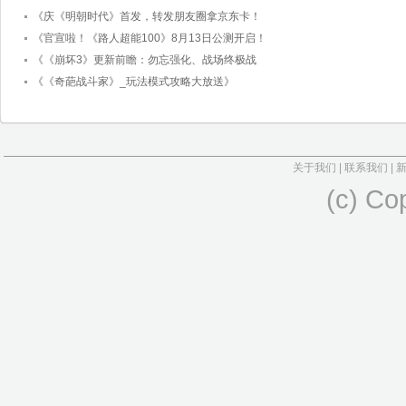
《庆《明朝时代》首发，转发朋友圈拿京东卡！
《官宣啦！《路人超能100》8月13日公测开启！
《《崩坏3》更新前瞻：勿忘强化、战场终极战
《《奇葩战斗家》_玩法模式攻略大放送》
关于我们
|
联系我们
|
(c) Co