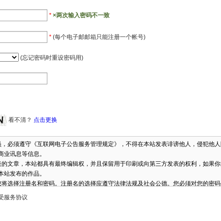
*
×两次输入密码不一致
*
(每个电子邮邮箱只能注册一个帐号)
(忘记密码时重设密码用)
看不清？
点击更换
员，必须遵守《互联网电子公告服务管理规定》，不得在本站发表诽谤他人，侵犯他
商业讯息等信息。
表的文章，本站都具有最终编辑权，并且保留用于印刷或向第三方发表的权利，如果
本站发布的作品。
您将选择注册名和密码。注册名的选择应遵守法律法规及社会公德。您必须对您的密
担责任。
受服务协议